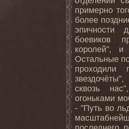
отделении с
примерно тог
более поздни
эпичности 
боевиков п
королей", и
Остальные по
проходили 
звездочёты"
сквозь нас
огоньками мо
- "Путь во ль
масштабнейш
последнего 