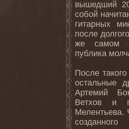
вышедший 20
собой начита
гитарных ми
после долгог
же самом в
публика молч
После такого
остальные д
Артемий Бо
Ветхов и п
Мелентьева. 
созданного