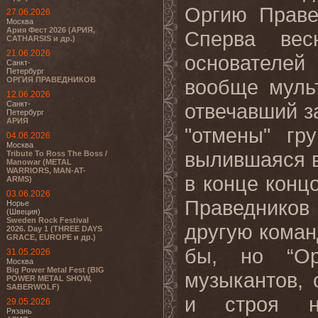
Оргию Праве
27.06.2026
Москва
Ария Фест 2026 (АРИЯ,
Сперва ве
CATHARSIS и др.)
21.06.2026
основателей
Санкт-
Петербург
ОРГИЯ ПРАВЕДНИКОВ
вообще муль
12.06.2026
Санкт-
отвечавший з
Петербург
АРИЯ
"отмены" гр
04.06.2026
Москва
вылившаяся в
Tribute To Ross The Boss /
Manowar (METAL
WARRIORS, MAN-AT-
в конце концо
ARMS)
03.06.2026
Праведников
Норье
(Швеция)
Sweden Rock Festival
другую коман
2026. Day 1 (THREE DAYS
GRACE, EUROPE и др.)
бы, но “Ор
31.05.2026
Москва
Big Power Metal Fest (BIG
музыкантов, 
POWER METAL SHOW,
SABERWOLF)
и строя н
29.05.2026
Рязань