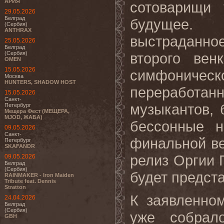
АРИЯ
сотоварищи 
29.05.2026
Белград
будущее.
(Сербия)
ANTHRAX
выстраданное
25.05.2026
Белград
(Сербия)
второго вен
OMEN
15.05.2026
симфониче
Москва
HUNTERS, SHADOW HOST
переработанн
15.05.2026
Санкт-
музыкантов, 
Петербург
Мещера Фест (МЕЩЕРА,
MJOD, ЖАБА)
бессонные н
09.05.2026
Санкт-
финальной ве
Петербург
SKAFANDR
релиз Оргии 
09.05.2026
Белград
(Сербия)
будет предст
RAINMAKER - Iron Maiden
Tribute feat. Dennis
Stratton
К заявленно
24.04.2026
Белград
(Сербия)
уже собрал
GBH