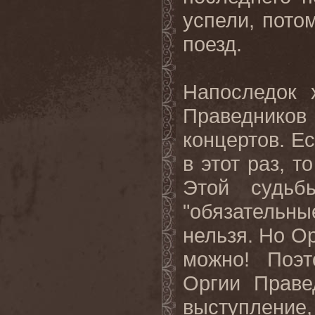
успели, пото
поезд.
Напоследок 
Праведнико
концертов. Е
в этот раз, 
Этой судьб
"обязательн
нельзя. Но Ор
можно! Поэ
Оргии Праве
выступление