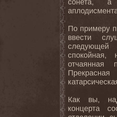
сонета, а
аплодисмент
По примеру п
ввести слу
следующей
спокойная,
отчаянная 
Прекрасна
катарсическа
Как вы, на
концерта с