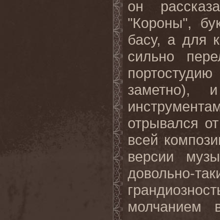
он рассказ
"Короны", бу
басу, а для 
сильно пере
портостудию
заметно), 
инструмент
отрывался от
всей компози
версии музы
довольно-т
грандиознос
молчанием в