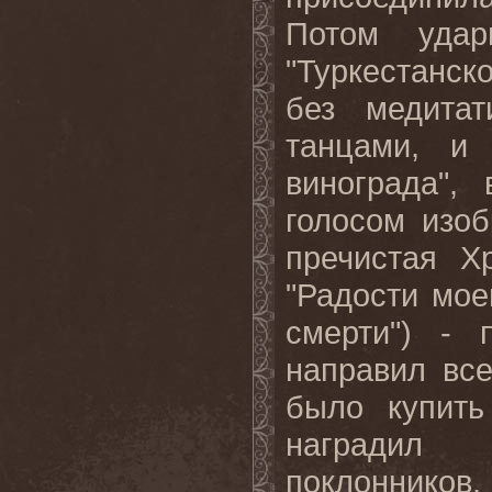
Потом удар
"Туркестанск
без медита
танцами, и 
винограда",
голосом изоб
пречистая Х
"Радости мое
смерти") - 
направил все
было купить
наградил
поклонников