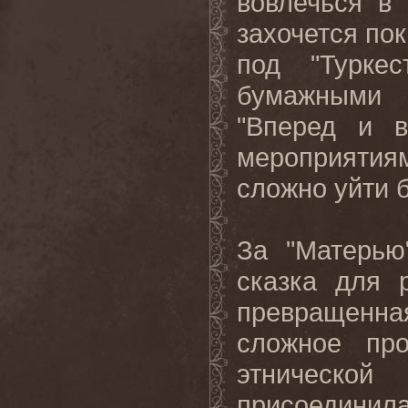
вовлечься в
захочется пок
под "Туркес
бумажными 
"Вперед и в
мероприятиям
сложно уйти 
За "Матерью
сказка для 
превращенна
сложное про
этническо
присоединил