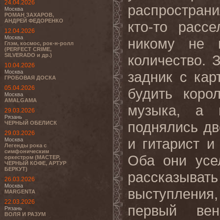
24.04.2026
распространи
Москва
РОМАН ЗАХАРОВ,
АНДРЕЙ ФЕДОРЕНКО
кто-то расс
12.04.2026
Москва
никому не 
Глэм, космос, рок-н-ролл
(PERFECT CRIME,
SILVERADO и др.)
количество. 
10.04.2026
Москва
задник с ка
ГРОБОВАЯ ДОСКА
05.04.2026
будить коро
Москва
AMALGAMA
музыка, а 
29.03.2026
Рязань
поднялись дв
ЧЕРНЫЙ ОБЕЛИСК
29.03.2026
и гитарист и
Москва
Легенды рока с
симфоническим
Оба они усе
оркестром (МАСТЕР,
ЧЕРНЫЙ КОФЕ, АРТУР
БЕРКУТ)
рассказывать 
26.03.2026
Москва
выступления
MARGENTA
22.03.2026
первый вен
Рязань
ВОЛЯ И РАЗУМ