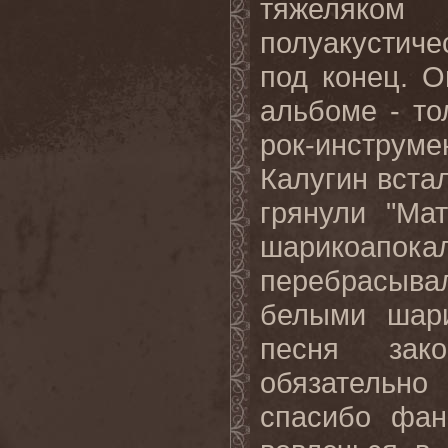
тяжеляк
полуакустич
под конец. О
альбоме - то
рок-инструм
Калугин встал
грянули "Ма
шарикоапок
перебрасыв
белыми шари
песня зак
обязательно
спасибо фан