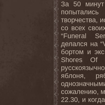
За 50 минут
попытались
творчества, и
со всех свои
“Funeral Se
делался на “V
бортом и эк
Shores Of 
русскоязычн
яблоня, р
однозначны
сожалению, м
22.30, и когд