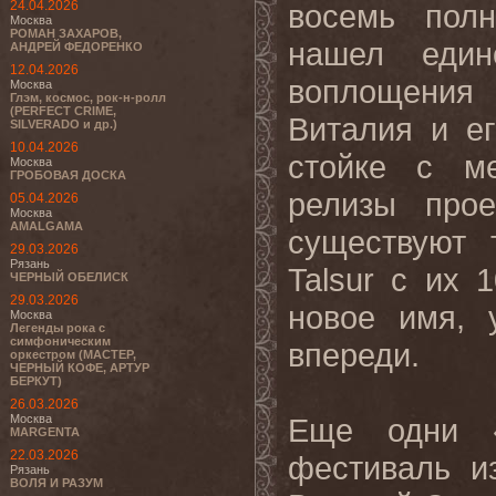
24.04.2026
восемь пол
Москва
РОМАН ЗАХАРОВ,
нашел един
АНДРЕЙ ФЕДОРЕНКО
12.04.2026
воплощения 
Москва
Глэм, космос, рок-н-ролл
(PERFECT CRIME,
Виталия и е
SILVERADO и др.)
10.04.2026
стойке с м
Москва
ГРОБОВАЯ ДОСКА
релизы прое
05.04.2026
Москва
AMALGAMA
существуют 
29.03.2026
Рязань
Talsur с их 
ЧЕРНЫЙ ОБЕЛИСК
29.03.2026
новое имя, 
Москва
Легенды рока с
симфоническим
впереди.
оркестром (МАСТЕР,
ЧЕРНЫЙ КОФЕ, АРТУР
БЕРКУТ)
26.03.2026
Москва
Еще одни «
MARGENTA
22.03.2026
фестиваль и
Рязань
ВОЛЯ И РАЗУМ