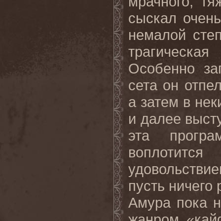
мрачного, тя
сыскал очень
немалой сте
трагическа
Особенно за
сета он отпе
а затем в нек
и далее выст
эта програ
воплотится
удовольствие
пусть ничего 
Амура пока н
жанром «кай