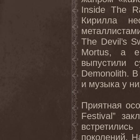
Inside The 
Кирилла не
металлистам
The Devil’s 
Mortus, а е
выпустили 
Demonolith. 
и музыка у н
Приятная ос
Festival” за
встретились
поколений. Н