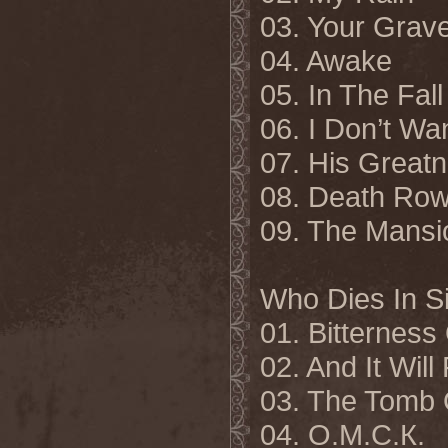
03. Your Grav
04. Awake
05. In The Fal
06. I Don’t W
07. His Great
08. Death Ro
09. The Mansi
Who Dies In S
01. Bitterness
02. And It Wil
03. The Tomb 
04. О.М.С.К.