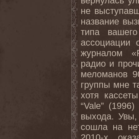
вернулась ул
не выступавш
название выз
типа вашего
ассоциации 
журналом «Р
радио и про
меломанов 9
группы мне т
хотя кассеты
“Vale” (1996
выхода. Увы,
сошла на не
2010-х ока