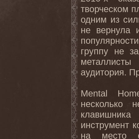
творческом п
одним из сил
не вернула 
популярност
группу не за
металлисты
аудитория. П
Mental Hom
несколько 
клавишника
инструмент ко
на место с