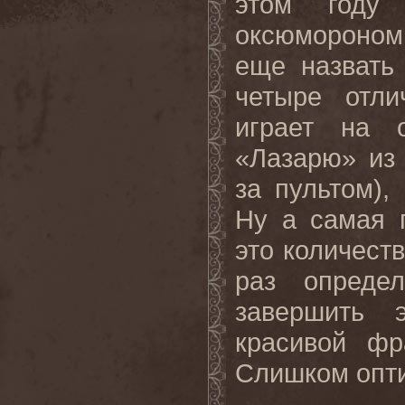
этом году
оксюмороном
еще назвать
четыре отл
играет на 
«Лазарю» из
за пультом),
Ну а самая 
это количеств
раз опреде
завершить э
красивой фр
Слишком опт