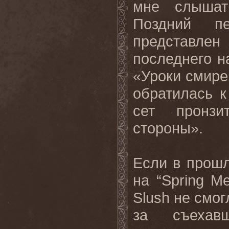
мне слышат
Поздний п
представл
последнего 
«Уроки смирен
обратилась 
сет пронз
стороны».
Если в прошл
на “Spring Me
Slush не смог
за съехав