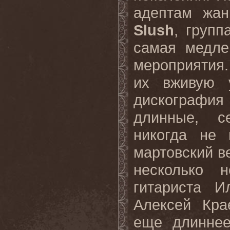
адептам жа
Slush
, групп
самая медле
мероприятия.
их вживую 
дискография
длинные, се
никогда не 
мартовский в
несколько 
гитариста И
Алексей Кра
еще длиннее