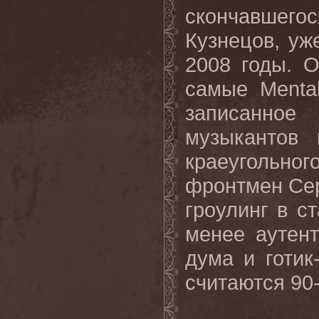
скончавшегос
Кузнецов, уж
2008 годы. О
самые Menta
записанное
музыкантов 
краеугольного
фронтмен Сер
гроулинг в ст
менее аутен
дума и готик
считаются 90-