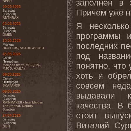
заполнен в 
АРИЯ
29.05.2026
Причем уже н
Белград
(Сербия)
ANTHRAX
Я несколько
25.05.2026
Белград
(Сербия)
программы 
OMEN
15.05.2026
последних пе
Москва
HUNTERS, SHADOW HOST
под назва
15.05.2026
Санкт-
Петербург
понятно, что 
Мещера Фест (МЕЩЕРА,
MJOD, ЖАБА)
хоть и обре
09.05.2026
Санкт-
Петербург
совсем нед
SKAFANDR
09.05.2026
выдавали к
Белград
(Сербия)
RAINMAKER - Iron Maiden
качества. В 
Tribute feat. Dennis
Stratton
стоит выпу
24.04.2026
Белград
Виталий Сур
(Сербия)
GBH