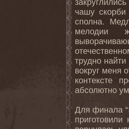
закруглились 
чашу скорби
сполна. Мед
мелодии 
выворачив
отечествен
трудно найти
вокруг меня о
контексте п
абсолютно ум
Для финала “S
приготовили