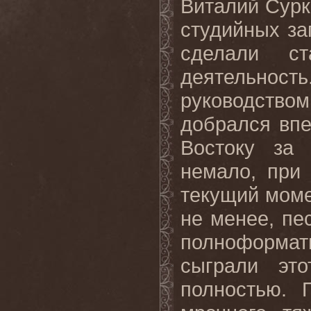
Виталий Сурк
студийных за
сделали ст
деятельнос
руководство
добрался вп
Востоку за 
немало, при
текущий момен
не менее, пес
полноформа
сыграли это
полностью. 