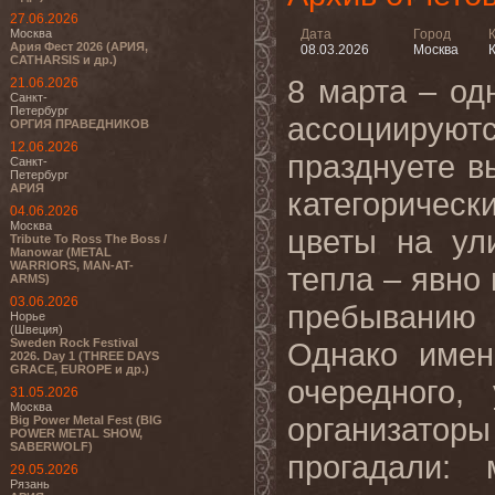
27.06.2026
Москва
Дата
Город
Ария Фест 2026 (АРИЯ,
08.03.2026
Москва
К
CATHARSIS и др.)
8 марта – од
21.06.2026
Санкт-
Петербург
ассоциируют
ОРГИЯ ПРАВЕДНИКОВ
12.06.2026
празднуете 
Санкт-
Петербург
АРИЯ
категоричес
04.06.2026
Москва
цветы на ул
Tribute To Ross The Boss /
Manowar (METAL
WARRIORS, MAN-AT-
тепла – явно 
ARMS)
03.06.2026
пребыванию 
Норье
(Швеция)
Sweden Rock Festival
Однако имен
2026. Day 1 (THREE DAYS
GRACE, EUROPE и др.)
очередного,
31.05.2026
Москва
организатор
Big Power Metal Fest (BIG
POWER METAL SHOW,
SABERWOLF)
прогадали:
29.05.2026
Рязань