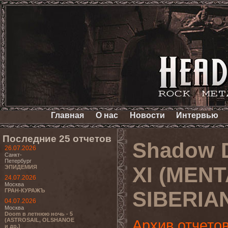
Главная
О нас
Новости
Интервью
Последние 25 отчетов
Shadow D
26.07.2026
Санкт-
Петербург
XI (MEN
ЭПИДЕМИЯ
24.07.2026
Москва
ГРАН-КУРАЖЪ
SIBERIAN
04.07.2026
Москва
Doom в летнюю ночь - 5
(ASTROSAIL, OLSHANOE
Архив отчето
и др.)