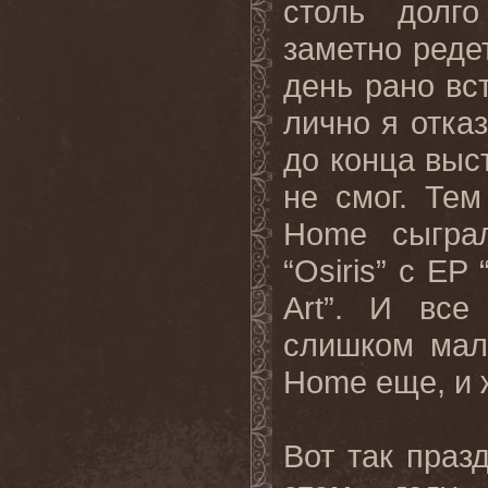
столь долг
заметно реде
день рано вст
лично я отка
до конца выс
не смог. Те
Home сыграл
“Osiris” с EP
Art”. И все
слишком мал
Home еще, и ж
Вот так праз