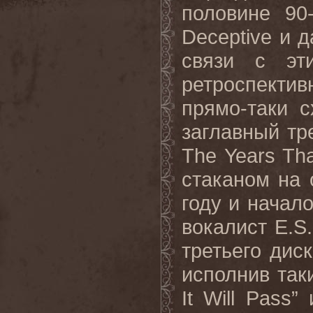
половине 90
Deceptive и д
связи с эт
ретроспекти
прямо-таки 
заглавный тре
The Years Tha
стаканом на 
году и начал
вокалист E.S
третьего диск
исполнив так
It Will Pass”