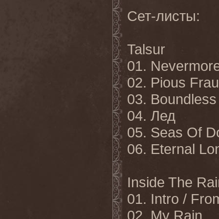
Сет-листы:
Talsur
01. Nevermor
02. Pious Fra
03. Boundless
04. Лед
05. Seas Of 
06. Eternal L
Inside The Rai
01. Intro / Fr
02. My Rain