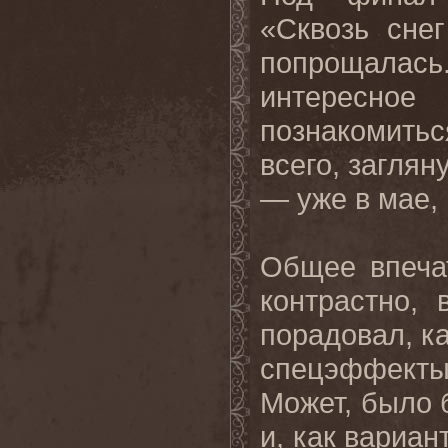
«Сквозь сне
попрощала
интересное
познакомить
всего, загля
— уже в мае,
Общее впеча
контрастно, 
порадовал, ка
спецэффекты
Может, было 
и, как вариан