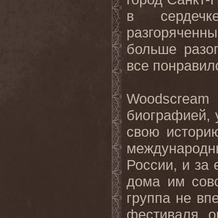
в сердечк
разгоряченн
больше разо
все понравил
Woodscream
биографией, 
свою истори
международ
России, и за 
дома им сов
группа не вп
фестиваля, о