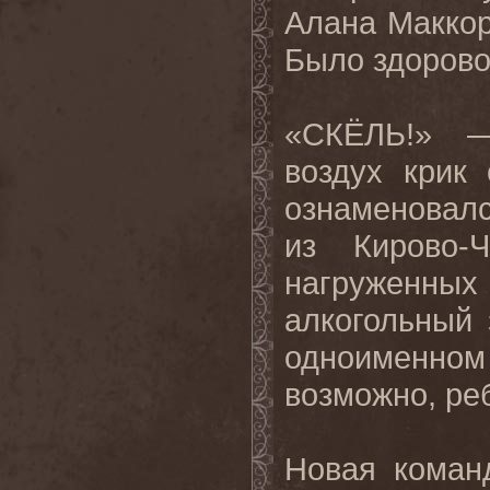
Алана Макко
Было здорово
«CКЁЛЬ!» —
воздух крик
ознаменовал
из Кирово-Ч
нагруженных
алкогольный 
одноименно
возможно, ре
Новая коман