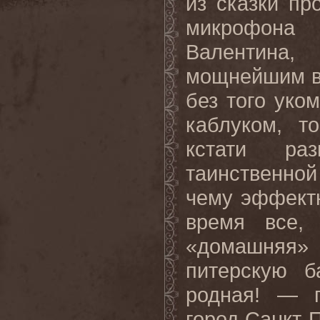
из сказки пр
микрофона 
Валентина,
мощнейшим вок
без того уко
каблуком, т
кстати р
таинственно
чему эффектн
время все,
«домашняя» 
питерскую б
родная! — 
город Санкт-