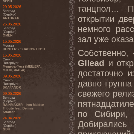
АРИЯ
танцпол… П
29.05.2026
Белград
(Сербия)
открытии две
ANTHRAX
25.05.2026
немного рас
Белград
(Сербия)
OMEN
зал уже оказа
15.05.2026
Москва
HUNTERS, SHADOW HOST
Собственно, 
15.05.2026
Санкт-
Gilead
и отк
Петербург
Мещера Фест (МЕЩЕРА,
MJOD, ЖАБА)
достаточно 
09.05.2026
Санкт-
давно группа
Петербург
SKAFANDR
свежего релиз
09.05.2026
Белград
пятнадцатил
(Сербия)
RAINMAKER - Iron Maiden
Tribute feat. Dennis
по Сибири,
Stratton
24.04.2026
Добирались
Белград
(Сербия)
GBH