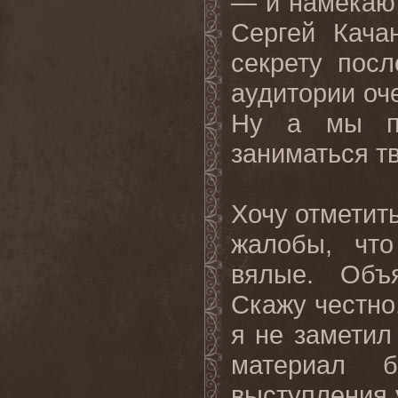
— и намекают
Сергей Кача
секрету посл
аудитории оч
Ну а мы пр
заниматься тв
Хочу отметит
жалобы, чт
вялые. Объ
Скажу честно,
я не заметил
материал 
выступления 