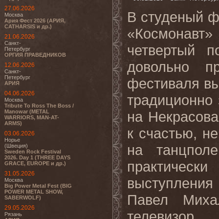
27.06.2026
В студеный ф
Москва
Ария Фест 2026 (АРИЯ,
CATHARSIS и др.)
«Космонавт»
21.06.2026
Санкт-
четвертый п
Петербург
ОРГИЯ ПРАВЕДНИКОВ
довольно п
12.06.2026
Санкт-
Петербург
фестиваля вы
АРИЯ
04.06.2026
традиционно
Москва
Tribute To Ross The Boss /
Manowar (METAL
на Некрасова
WARRIORS, MAN-AT-
ARMS)
к счастью, н
03.06.2026
Норье
на танцпол
(Швеция)
Sweden Rock Festival
2026. Day 1 (THREE DAYS
практическ
GRACE, EUROPE и др.)
31.05.2026
выступления
Москва
Big Power Metal Fest (BIG
POWER METAL SHOW,
Павел Миха
SABERWOLF)
29.05.2026
телевизор,
Рязань