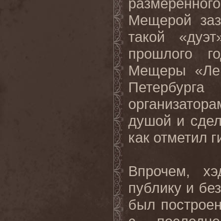
размеренно
Мещерой заз
такой «дуэ
прошлого г
Мещеры «Лег
Петербурга
организатор
душой и сдел
как отметил 
Впрочем, х
публику и бе
был построен