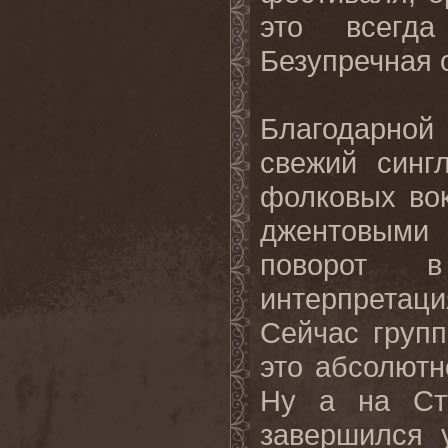
это всегд
Безупречная 
Благодарно
свежий синг
фолковых вок
джентовым
поворот 
интерпретац
Сейчас груп
это абсолютн
Ну а на Ст
завершился 