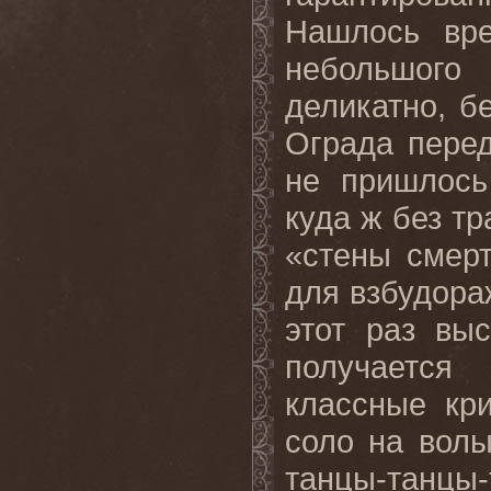
Нашлось вре
небольшого
деликатно, б
Ограда пере
не пришлось
куда ж без т
«стены смер
для взбудора
этот раз вы
получается
классные кр
соло на волы
танцы-танцы-