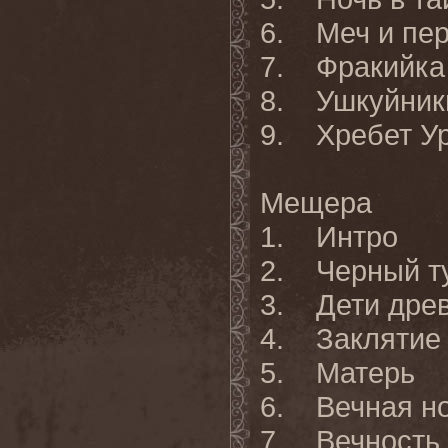
6. Меч и пе
7. Фракийка
8. Ушкуйник
9. Хребет У
Мещера
1. Интро
2. Черный т
3. Дети древ
4. Закляти
5. Матерь
6. Вечная н
7. Вечность