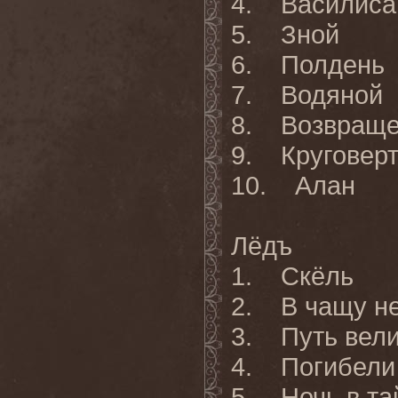
4. Василиса
5. Зной
6. Полдень
7. Водяной
8. Возвраще
9. Круговер
10. Алан
Лёдъ
1. Скёль
2. В чащу не
3. Путь вел
4. Погибели 
5. Ночь в та