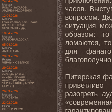
приключений:
24.04.2026
Москва
часов. Высту
РОМАН ЗАХАРОВ,
АНДРЕЙ ФЕДОРЕНКО
вопросом. Да
12.04.2026
Москва
Глэм, космос, рок-н-ролл
ситуация мо
(PERFECT CRIME,
SILVERADO и др.)
образом: то
10.04.2026
Москва
ГРОБОВАЯ ДОСКА
ломаются, то
05.04.2026
Москва
для фанато
AMALGAMA
29.03.2026
благополучно
Рязань
ЧЕРНЫЙ ОБЕЛИСК
29.03.2026
Москва
Легенды рока с
Питерская фа
симфоническим
оркестром (МАСТЕР,
приветливо
ЧЕРНЫЙ КОФЕ, АРТУР
БЕРКУТ)
26.03.2026
разогреть ау
Москва
MARGENTA
«современ
22.03.2026
Рязань
гарантирова
ВОЛЯ И РАЗУМ