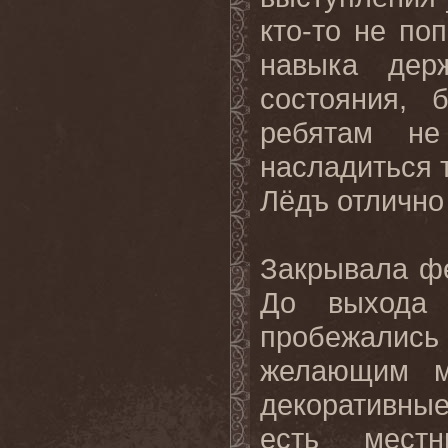
кто-то не по
навыка дер
состояния, 
ребятам не
насладиться 
Лёдъ отлично
Закрывала ф
До выхода 
пробежали
желающим м
декоративные
есть мест