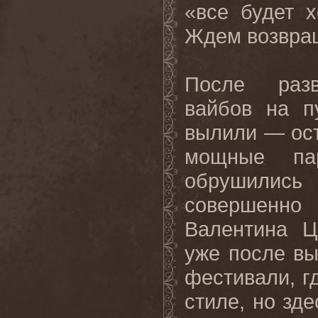
«все будет 
Ждем возвращ
После разв
вайбов на п
вылили — ост
мощные п
обрушились 
совершенн
Валентина Ц
уже после в
фестивали, г
стиле, но зд