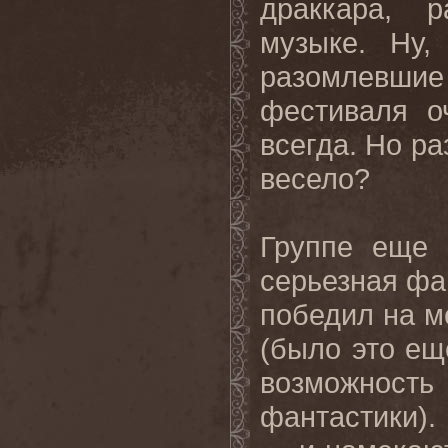
драккара, р
музыке. Ну,
разомлевши
фестиваля о
всегда. Но ра
весело?
Группе еще 
серьезная фан
победил на м
(было это еще
возможность 
фантастики).