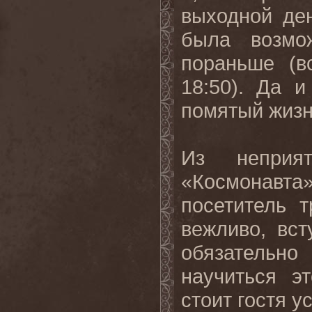
выходной де
была возмо
пораньше (в
18:50). Да 
помятый жизн
Из неприя
«Космонавт
посетитель 
вежливо, вс
обязатель
научиться э
стоит гостя у