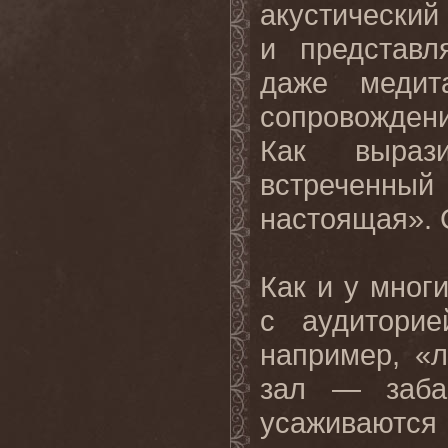
акустический 
и представл
даже медит
сопровождени
Как выраз
встреченный
настоящая». 
Как и у мног
с аудиторие
например, «л
зал — заба
усаживаютс