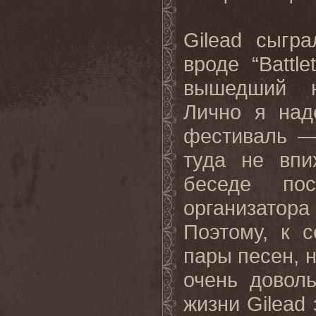
Gilead сыгр
вроде “Battl
вышедший н
Лично я над
фестиваль — 
туда не впи
беседе пос
организатор
Поэтому, к 
пары песен, 
очень довол
жизни Gilead