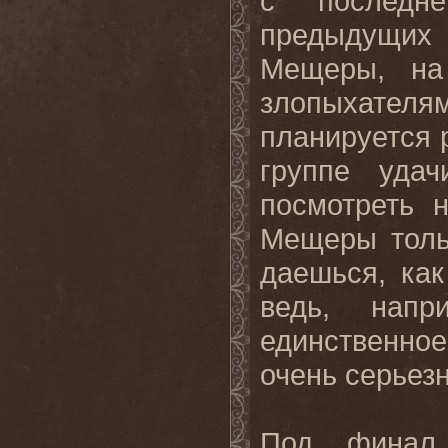
с последн
предыдущих
Мещеры, на
злопыхателя
планируется
группе уда
посмотреть 
Мещеры толь
даешься, как
ведь, напр
единственно
очень серьез
Под финал 