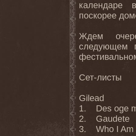
календаре 
поскорее дом
Ждем очер
следующем г
фестивальном
Сет-листы
Gilead
1. Des oge 
2. Gaudete
3. Who I Am