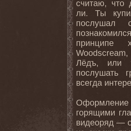
считаю, что
ли. Ты куп
послушал с
познакомил
принципе 
Woodscream, 
Лёдъ, или 
послушать г
всегда интер
Оформление 
горящими гл
видеоряд — о