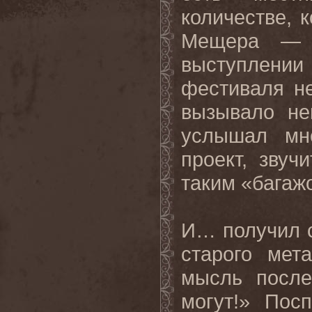
количестве, 
Мещера — 
выступлени
фестиваля н
вызывало не
услышал мне
проект, зву
таким «багаж
И… получил с
старого мет
мысль после
могут!» Пос