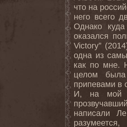
что на росси
него всего д
Однако куда
оказался пол
Victory” (201
одна из сам
как по мне. 
целом была
припевами в 
И, на мой 
прозвучавши
написали Ле
разумеетс