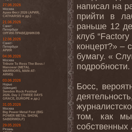
написал на р
27.06.2026
Москва
Ария Фест 2026 (АРИЯ,
прийти в ла
CATHARSIS и др.)
21.06.2026
раньше 12 де
Санкт-
Петербург
ОРГИЯ ПРАВЕДНИКОВ
клуб “Factory
12.06.2026
Санкт-
концерт?» – 
Петербург
АРИЯ
бумагу. « Слу
04.06.2026
Москва
подробности. 
Tribute To Ross The Boss /
Manowar (METAL
WARRIORS, MAN-AT-
ARMS)
03.06.2026
Босс, вероя
Норье
(Швеция)
Sweden Rock Festival
деятельность
2026. Day 1 (THREE DAYS
GRACE, EUROPE и др.)
журналистско
31.05.2026
Москва
Big Power Metal Fest (BIG
том, как мы
POWER METAL SHOW,
SABERWOLF)
собственных 
29.05.2026
Рязань