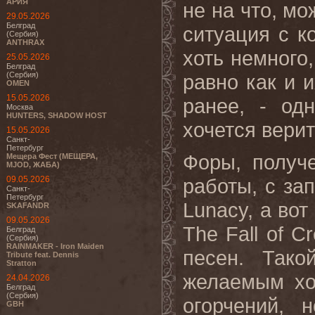
АРИЯ
не на что, мо
29.05.2026
Белград
ситуация с к
(Сербия)
ANTHRAX
хоть немного,
25.05.2026
Белград
(Сербия)
равно как и 
OMEN
15.05.2026
ранее, - од
Москва
HUNTERS, SHADOW HOST
хочется верит
15.05.2026
Санкт-
Петербург
Форы, получ
Мещера Фест (МЕЩЕРА,
MJOD, ЖАБА)
09.05.2026
работы, с за
Санкт-
Петербург
Lunacy, а вот
SKAFANDR
09.05.2026
The Fall of C
Белград
(Сербия)
RAINMAKER - Iron Maiden
песен. Тако
Tribute feat. Dennis
Stratton
желаемым хо
24.04.2026
Белград
(Сербия)
огорчений, 
GBH