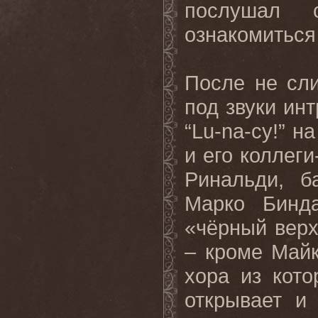
послушал 
ознакомиться 
После не сл
под звуки ин
“Lu-na-cy!” 
и его коллег
Ринальди, б
Марко Бинд
«чёрный верх
– кроме Майк
хора из кото
открывает и