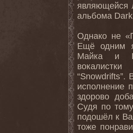
являющейся л
альбома Dark 
Однако не «
Ещё одним я
Майка и В
вокалистки 
“Snowdrifts”.
исполнение 
здорово доб
Судя по тому
подошёл к Ва
тоже понрави