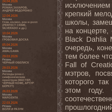
24.04.2026
исключением
Москва
РОМАН ЗАХАРОВ,
АНДРЕЙ ФЕДОРЕНКО
крепкий мело
12.04.2026
Москва
школы, замеш
Глэм, космос, рок-н-ролл
(PERFECT CRIME,
SILVERADO и др.)
на концерте,
10.04.2026
Москва
Black Dahlia
ГРОБОВАЯ ДОСКА
05.04.2026
очередь, кон
Москва
AMALGAMA
тем более чт
29.03.2026
Рязань
Fall of Creat
ЧЕРНЫЙ ОБЕЛИСК
29.03.2026
мэтров, пос
Москва
Легенды рока с
симфоническим
которого та
оркестром (МАСТЕР,
ЧЕРНЫЙ КОФЕ, АРТУР
БЕРКУТ)
этом году.
26.03.2026
Москва
соотечестве
MARGENTA
22.03.2026
прошлогодни
Рязань
ВОЛЯ И РАЗУМ