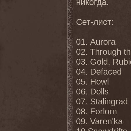
никогда.
Сет-лист:
01. Aurora
02. Through t
03. Gold, Rub
04. Defaced
05. Howl
06. Dolls
07. Stalingrad
08. Forlorn
09. Varen'ka