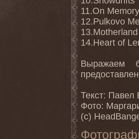
10.Snowdrifts
11.On Memory'
12.Pulkovo Me
13.Motherland
14.Heart of L
Выражаем бл
предоставлен
Текст: Павел
Фото: Маргар
(с) HeadBange
Фотограф