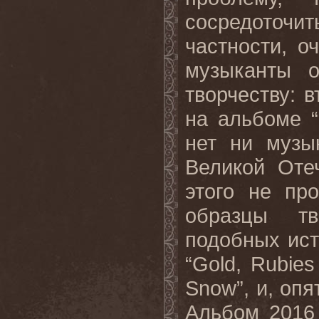
сосредоточ
частности, о
музыканты 
творчеству: 
на альбоме “
нет ни музы
Великой Оте
этого не пр
образцы тво
подобных ист
“Gold, Rubies
Snow”, и, опя
Альбом 2016