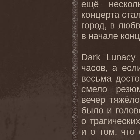
ещё нескол
концерта стал
город, в люб
в начале конц
Dark Lunacy
часов, а есл
весьма досто
смело резю
вечер тяжёло
было и голов
о трагически
и о том, что