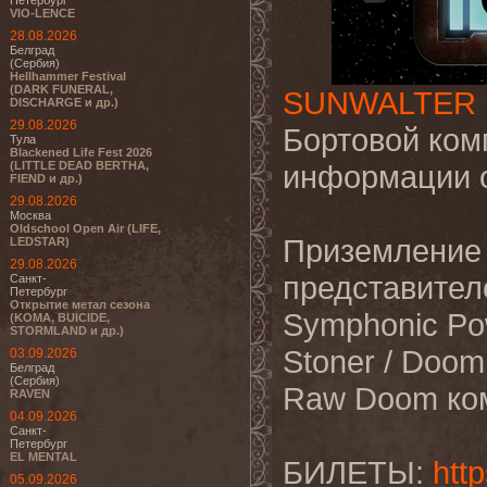
Петербург
VIO-LENCE
28.08.2026
Белград
(Сербия)
Hellhammer Festival
(DARK FUNERAL,
SUNWALTER
DISCHARGE и др.)
29.08.2026
Бортовой ком
Тула
Blackened Life Fest 2026
(LITTLE DEAD BERTHA,
информации 
FIEND и др.)
29.08.2026
Москва
Oldschool Open Air (LIFE,
Приземление 
LEDSTAR)
29.08.2026
представител
Санкт-
Петербург
Открытие метал сезона
Symphonic Po
(KOMA, BUICIDE,
STORMLAND и др.)
Stoner / Doom
03.09.2026
Белград
(Сербия)
Raw Doom ко
RAVEN
04.09.2026
Санкт-
Петербург
EL MENTAL
БИЛЕТЫ:
htt
05.09.2026