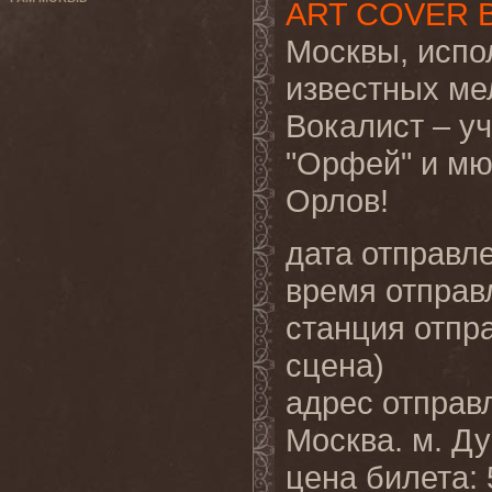
ART COVER B
Москвы, испо
известных мел
Вокалист – у
"Орфей" и мю
Орлов!
дата отправл
время отправ
станция отпр
сцена)
адрес отправл
Москва. м. Д
цена билета: 