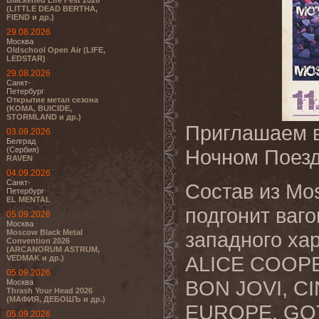
Blackened Life Fest 2026
(LITTLE DEAD BERTHA,
FIEND и др.)
29.08.2026
Москва
Oldschool Open Air (LIFE,
LEDSTAR)
29.08.2026
Санкт-
Петербург
Открытие метал сезона
(KOMA, BUICIDE,
STORMLAND и др.)
Приглашаем в
03.09.2026
Белград
(Сербия)
Ночном Поез
RAVEN
04.09.2026
Санкт-
Состав из Mos
Петербург
EL MENTAL
подгонит ваг
05.09.2026
Москва
Moscow Black Metal
западного ха
Convention 2026
(ARCANORUM ASTRUM,
ALICE COOPE
VEDMAK и др.)
05.09.2026
BON JOVI, C
Москва
Thrash Your Head 2026
(МАФИЯ, ДЕБОШЪ и др.)
EUROPE, GO
05.09.2026