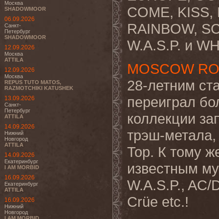
Москва
COME, KISS
SHADOWMOOR
06.09.2026
RAINBOW, SC
Санкт-
Петербург
SHADOWMOOR
W.A.S.P. и W
12.09.2026
Москва
ATTILA
MOSCOW ROCK
12.09.2026
Москва
28-летним ста
REPUS TUTO MATOS,
RAZMOTCHIKI KATUSHEK
переиграл бо
13.09.2026
Санкт-
Петербург
коллекции зап
ATTILA
14.09.2026
трэш-метала, 
Нижний
Новгород
ATTILA
Top. К тому 
14.09.2026
Екатеринбург
известным муз
I AM MORBID
16.09.2026
W.A.S.P., AC/
Екатеринбург
ATTILA
Crüe etc.!
16.09.2026
Нижний
Новгород
I AM MORBID