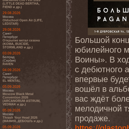
Blackened Life Fest 2026
(LITTLE DEAD BERTHA,
FIEND и др.)
29.08.2026
Москва
Oldschool Open Air (LIFE,
LEDSTAR)
29.08.2026
Санкт-
Петербург
Большой конц
Открытие метал сезона
(KOMA, BUICIDE,
юбилейного м
STORMLAND и др.)
03.09.2026
Воины». В хо
Белград
(Сербия)
RAVEN
с дебютного а
04.09.2026
Санкт-
впервые буде
Петербург
EL MENTAL
вошёл в альб
05.09.2026
Москва
Moscow Black Metal
вас ждёт боле
Convention 2026
(ARCANORUM ASTRUM,
VEDMAK и др.)
мелодичной т
05.09.2026
Москва
продаже.
Thrash Your Head 2026
(МАФИЯ, ДЕБОШЪ и др.)
https://glasto
05.09.2026