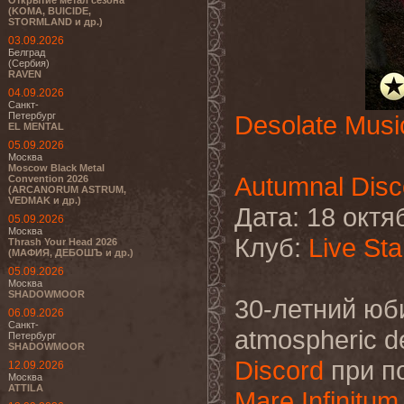
Открытие метал сезона
(KOMA, BUICIDE,
STORMLAND и др.)
03.09.2026
Белград
(Сербия)
RAVEN
04.09.2026
Санкт-
Петербург
Desolate Musi
EL MENTAL
05.09.2026
Москва
Moscow Black Metal
Autumnal Disc
Convention 2026
(ARCANORUM ASTRUM,
VEDMAK и др.)
Дата: 18 октя
05.09.2026
Москва
Клуб:
Live Sta
Thrash Your Head 2026
(МАФИЯ, ДЕБОШЪ и др.)
05.09.2026
Москва
SHADOWMOOR
30-летний юб
06.09.2026
Санкт-
atmospheric 
Петербург
SHADOWMOOR
Discord
при п
12.09.2026
Москва
ATTILA
Mare Infinitum