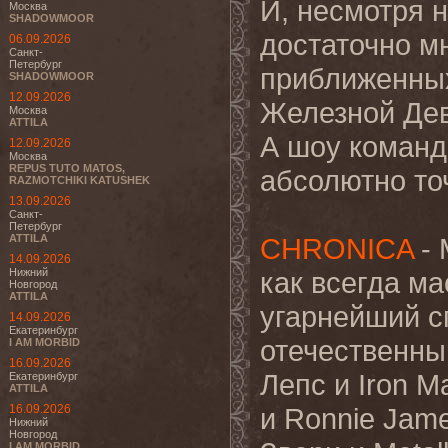
И, несмотря н
Москва
SHADOWMOOR
достаточно мн
06.09.2026
Санкт-
Петербург
приближенных
SHADOWMOOR
12.09.2026
Железной Де
Москва
ATTILA
А шоу команд
12.09.2026
Москва
REPUS TUTO MATOS,
абсолютно то
RAZMOTCHIKI KATUSHEK
13.09.2026
Санкт-
Петербург
ATTILA
CHRONICA
- 
14.09.2026
Нижний
как всегда ма
Новгород
ATTILA
угарнейший сп
14.09.2026
Екатеринбург
отечественны
I AM MORBID
16.09.2026
Лепс и Iron M
Екатеринбург
ATTILA
16.09.2026
и Ronnie Jame
Нижний
Новгород
I AM MORBID