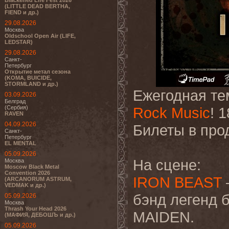
Blackened Life Fest 2026
(LITTLE DEAD BERTHA,
FIEND и др.)
29.08.2026
Москва
Oldschool Open Air (LIFE,
LEDSTAR)
29.08.2026
Санкт-
Петербург
Открытие метал сезона
(KOMA, BUICIDE,
STORMLAND и др.)
Ежегодная те
03.09.2026
Белград
(Сербия)
Rock Music
! 
RAVEN
04.09.2026
Билеты в про
Санкт-
Петербург
EL MENTAL
05.09.2026
На сцене:
Москва
Moscow Black Metal
Convention 2026
IRON BEAST
(ARCANORUM ASTRUM,
VEDMAK и др.)
бэнд легенд 
05.09.2026
Москва
Thrash Your Head 2026
MAIDEN.
(МАФИЯ, ДЕБОШЪ и др.)
05.09.2026