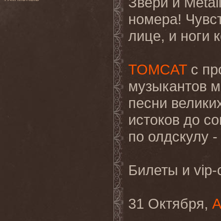
Звери и Metal
номера! Чувс
лице, и ноги 
TOMCAT
c пр
музыкантов м
песни велик
истоков до с
по олдскулу -
Билеты и vip-
31 Октября,
А