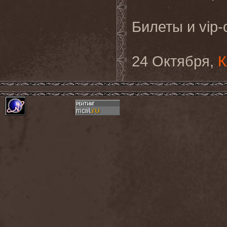
Билеты и vip-
24 Октября,
К