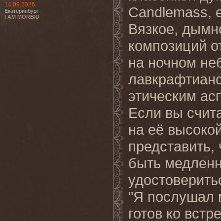
14.09.2026
Candlemass, e
Екатеринбург
I AM MORBID
Вязкое, дымн
композиций о
на ночном не
лавкрафтианс
этическим ас
Если вы счита
на её высокой
представить,
быть медленн
удостоверить
"Я послушал м
готов ко встре