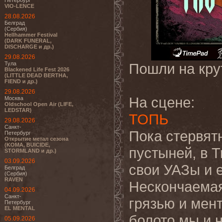
Петербург
VIO-LENCE
28.08.2026
Белград
(Сербия)
Hellhammer Festival
(DARK FUNERAL,
DISCHARGE и др.)
29.08.2026
Тула
Пошли на кру
Blackened Life Fest 2026
(LITTLE DEAD BERTHA,
FIEND и др.)
29.08.2026
На сцене:
Москва
Oldschool Open Air (LIFE,
LEDSTAR)
ТОПЬ
29.08.2026
Санкт-
Пока стервят
Петербург
Открытие метал сезона
(KOMA, BUICIDE,
пустыней, в 
STORMLAND и др.)
03.09.2026
свои УАЗы и 
Белград
(Сербия)
RAVEN
Нескончаемая
04.09.2026
Санкт-
грязью и мен
Петербург
EL MENTAL
болото мы и 
05.09.2026