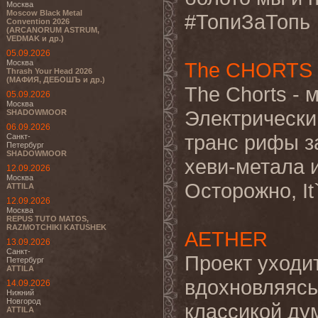
Москва
Moscow Black Metal
#ТопиЗаТопь
Convention 2026
(ARCANORUM ASTRUM,
VEDMAK и др.)
05.09.2026
Москва
The CHORTS
Thrash Your Head 2026
(МАФИЯ, ДЕБОШЪ и др.)
The Chorts - 
05.09.2026
Москва
Электрически
SHADOWMOOR
06.09.2026
транс рифы з
Санкт-
Петербург
SHADOWMOOR
хеви-метала и
12.09.2026
Москва
Осторожно, It`
ATTILA
12.09.2026
Москва
REPUS TUTO MATOS,
RAZMOTCHIKI KATUSHEK
AETHER
13.09.2026
Санкт-
Проект уходит
Петербург
ATTILA
вдохновляясь 
14.09.2026
Нижний
Новгород
классикой дум
ATTILA