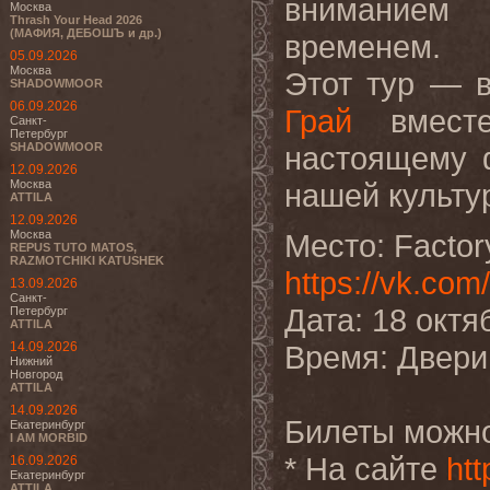
вниманием
Москва
Thrash Your Head 2026
(МАФИЯ, ДЕБОШЪ и др.)
временем.
05.09.2026
Москва
Этот тур — в
SHADOWMOOR
06.09.2026
Грай
вместе
Санкт-
Петербург
SHADOWMOOR
настоящему 
12.09.2026
Москва
нашей культу
ATTILA
12.09.2026
Москва
Место: Factor
REPUS TUTO MATOS,
RAZMOTCHIKI KATUSHEK
https://vk.com
13.09.2026
Санкт-
Дата: 18 октя
Петербург
ATTILA
14.09.2026
Время: Двери 
Нижний
Новгород
ATTILA
14.09.2026
Билеты можно
Екатеринбург
I AM MORBID
* На сайте
ht
16.09.2026
Екатеринбург
ATTILA