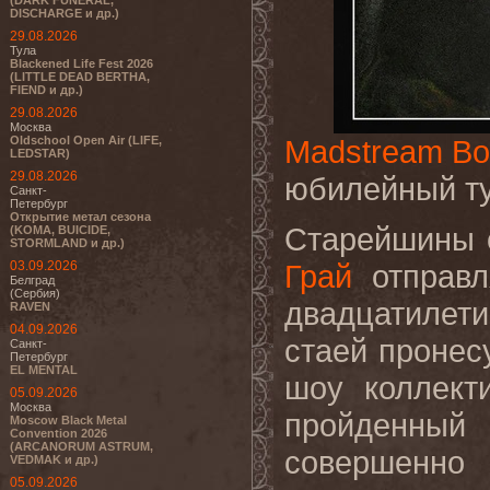
(DARK FUNERAL,
DISCHARGE и др.)
29.08.2026
Тула
Blackened Life Fest 2026
(LITTLE DEAD BERTHA,
FIEND и др.)
29.08.2026
Москва
Oldschool Open Air (LIFE,
Madstream Bo
LEDSTAR)
29.08.2026
юбилейный т
Санкт-
Петербург
Открытие метал сезона
Старейшины 
(KOMA, BUICIDE,
STORMLAND и др.)
03.09.2026
Грай
отправл
Белград
(Сербия)
двадцатилети
RAVEN
04.09.2026
стаей пронес
Санкт-
Петербург
EL MENTAL
шоу коллект
05.09.2026
Москва
пройденный
Moscow Black Metal
Convention 2026
(ARCANORUM ASTRUM,
совершенно
VEDMAK и др.)
05.09.2026