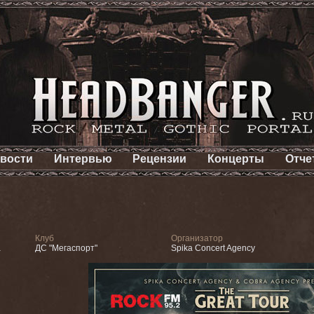
вости
Интервью
Рецензии
Концерты
Отче
Клуб
Организатор
а
ДС "Мегаспорт"
Spika Concert Agency