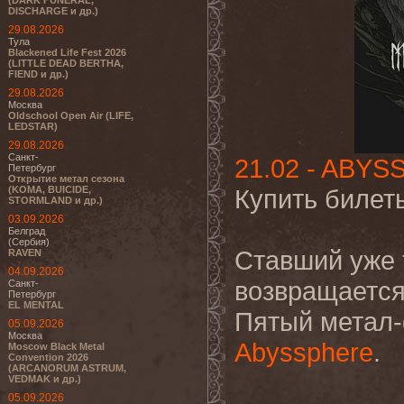
(DARK FUNERAL,
DISCHARGE и др.)
29.08.2026
Тула
Blackened Life Fest 2026
(LITTLE DEAD BERTHA,
FIEND и др.)
29.08.2026
Москва
Oldschool Open Air (LIFE,
LEDSTAR)
29.08.2026
Санкт-
21.02 - ABYS
Петербург
Открытие метал сезона
(KOMA, BUICIDE,
Купить билет
STORMLAND и др.)
03.09.2026
Белград
(Сербия)
Ставший уже 
RAVEN
04.09.2026
возвращается
Санкт-
Петербург
EL MENTAL
Пятый метал-
05.09.2026
Москва
Abyssphere
.
Moscow Black Metal
Convention 2026
(ARCANORUM ASTRUM,
VEDMAK и др.)
05.09.2026