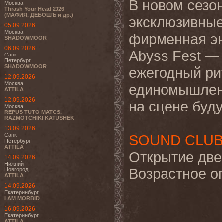
В новом сезо
Москва
Thrash Your Head 2026
(МАФИЯ, ДЕБОШЪ и др.)
эксклюзивные
05.09.2026
Москва
фирменная эн
SHADOWMOOR
06.09.2026
Abyss Fest — 
Санкт-
Петербург
SHADOWMOOR
ежегодный ри
12.09.2026
Москва
единомышлен
ATTILA
12.09.2026
на сцене буд
Москва
REPUS TUTO MATOS,
RAZMOTCHIKI KATUSHEK
13.09.2026
Санкт-
SOUND CLU
Петербург
ATTILA
Открытие две
14.09.2026
Нижний
Возрастное о
Новгород
ATTILA
14.09.2026
Екатеринбург
I AM MORBID
16.09.2026
Екатеринбург
ATTILA