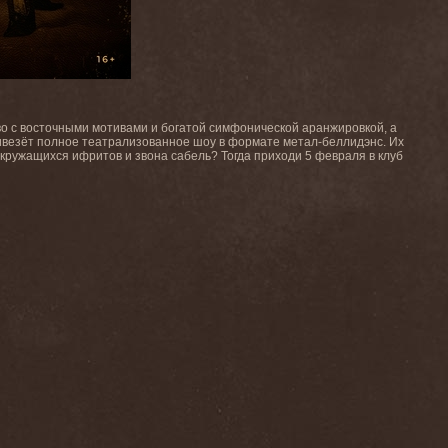
во с восточными мотивами и богатой симфонической аранжировкой, а
ивезёт полное театрализованное шоу в формате метал-беллидэнс. Их
и кружащихся ифритов и звона сабель? Тогда приходи 5 февраля в клуб