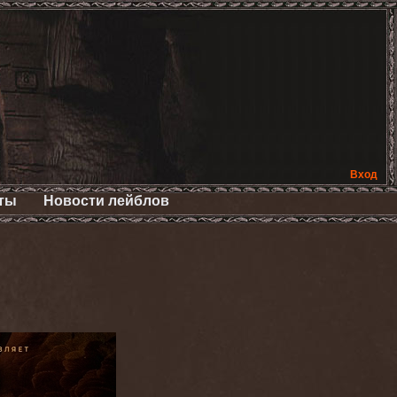
Вход
ты
Новости лейблов