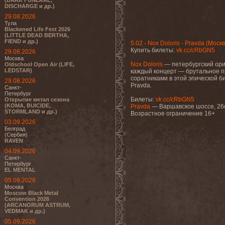
(DARK FUNERAL,
DISCHARGE и др.)
29.08.2026
Тула
Blackened Life Fest 2026
(LITTLE DEAD BERTHA,
FIEND и др.)
5.02 - Nox Doloris - Pravda (Москв
Купить билеты:
vk.cc/cRbGN5
29.08.2026
Москва
Nox Doloris
— петербургский ори
Oldschool Open Air (LIFE,
LEDSTAR)
каждый концерт — брутальное п
соратниками в этой эпической б
29.08.2026
Pravda.
Санкт-
Петербург
Билеты:
vk.cc/cRbGN5
Открытие метал сезона
(KOMA, BUICIDE,
Pravda
— Варшавское шоссе, 26
STORMLAND и др.)
Возрастное ограничение 16+
03.09.2026
Белград
(Сербия)
RAVEN
04.09.2026
Санкт-
Петербург
EL MENTAL
05.09.2026
Москва
Moscow Black Metal
Convention 2026
(ARCANORUM ASTRUM,
VEDMAK и др.)
05.09.2026