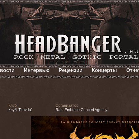
вости
Интервью
Рецензии
Концерты
Отче
Клуб
Организатор
Клуб "Pravda"
Rain Embrace Concert Agency