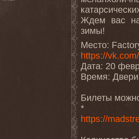
катарсически
Ждем вас н
зимы!
Место: Factor
https://vk.com
Дата: 20 февр
Время: Двери 
Билеты можно
* 
https://madst