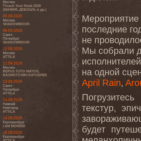
Москва
Thrash Your Head 2026
(МАФИЯ, ДЕБОШЪ и др.)
Мероприятие 
05.09.2026
Москва
SHADOWMOOR
последние го
06.09.2026
Санкт-
не проводило
Петербург
SHADOWMOOR
Мы собрали д
12.09.2026
Москва
ATTILA
исполнителей
12.09.2026
Москва
на одной сце
REPUS TUTO MATOS,
RAZMOTCHIKI KATUSHEK
April Rain
,
Aro
13.09.2026
Санкт-
Петербург
ATTILA
Погрузитес
14.09.2026
Нижний
текстур, эп
Новгород
ATTILA
заворажива
14.09.2026
Екатеринбург
I AM MORBID
будет путеш
16.09.2026
Екатеринбург
меланхолич
ATTILA