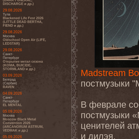
(DARK FUNERAL,
DISCHARGE и др.)
29.08.2026
Тула
Blackened Life Fest 2026
(LITTLE DEAD BERTHA,
FIEND и др.)
29.08.2026
Москва
Oldschool Open Air (LIFE,
LEDSTAR)
29.08.2026
Санкт-
Петербург
Открытие метал сезона
(KOMA, BUICIDE,
STORMLAND и др.)
Madstream Bo
03.09.2026
Белград
постмузыки "
(Сербия)
RAVEN
04.09.2026
Санкт-
Петербург
В феврале со
EL MENTAL
05.09.2026
постмузыки «
Москва
Moscow Black Metal
ценителей ат
Convention 2026
(ARCANORUM ASTRUM,
VEDMAK и др.)
и дилэя.
05.09.2026