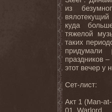
из безумно
вялотекущий
куда больш
тяжелой муз
таких период
придумали 
праздников – 
этот вечер у 
Сет-лист:
Акт 1 (Man-at
01. Warlord