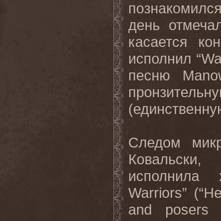
познакомился
день отмеча
касается ко
исполнил “Wa
песню Mano
пронзител
(единственну
Следом мик
Ковальски,
исполнила 
Warriors” (“H
and posers 