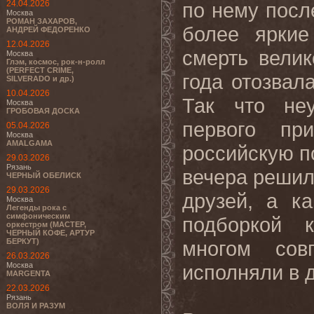
24.04.2026
по нему посл
Москва
РОМАН ЗАХАРОВ,
более яркие
АНДРЕЙ ФЕДОРЕНКО
12.04.2026
смерть велик
Москва
Глэм, космос, рок-н-ролл
(PERFECT CRIME,
года отозвал
SILVERADO и др.)
10.04.2026
Так что неу
Москва
ГРОБОВАЯ ДОСКА
первого пр
05.04.2026
Москва
AMALGAMA
российскую п
29.03.2026
Рязань
вечера решили
ЧЕРНЫЙ ОБЕЛИСК
29.03.2026
друзей, а к
Москва
Легенды рока с
симфоническим
подборкой 
оркестром (МАСТЕР,
ЧЕРНЫЙ КОФЕ, АРТУР
БЕРКУТ)
многом сов
26.03.2026
Москва
исполняли в 
MARGENTA
22.03.2026
Рязань
ВОЛЯ И РАЗУМ