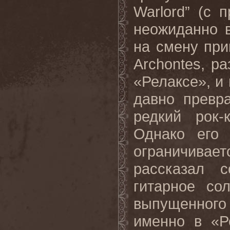
Warlord” (с 
неожиданно 
на смену пр
Archontes, р
«Релаксе», и 
давно превр
редкий рок-
Однако его 
ограничивае
рассказал 
гитарное со
выпущенного
именно в «Р