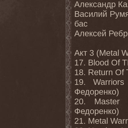
Александр Каз
Василий Румя
бас
Алексей Ребро
Акт 3 (Metal W
17. Blood Of 
18. Return Of
19. Warrior
Федоренко)
20. Master
Федоренко)
21. Metal War