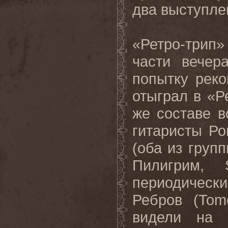
два выступлен
«Ретро-трип
части вечер
попытку реко
отыграл в «Р
же составе в
гитаристы Р
(оба из груп
Пилигрим,
периодическ
Ребров (Tom
видели на 