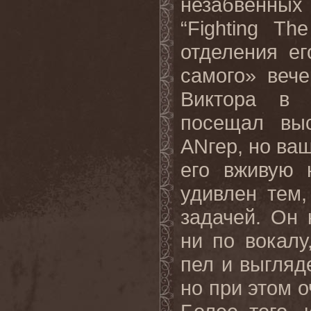
незабвенных
“Fighting T
отделения е
самого» веч
Виктора в 
посещал выс
ANгер, но ва
его вживую 
удивлен тем,
задачей. Он
ни по вокалу
пел и выгляд
но при этом о