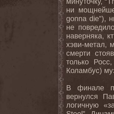
минуточку, “T
ни мощнейше
gonna die”), 
не повредил
наверняка, к
хэви-метал, 
смерти стоя
только Росс
Коламбус) му
В финале п
вернулся Па
логичную «з
Steel”. Дина