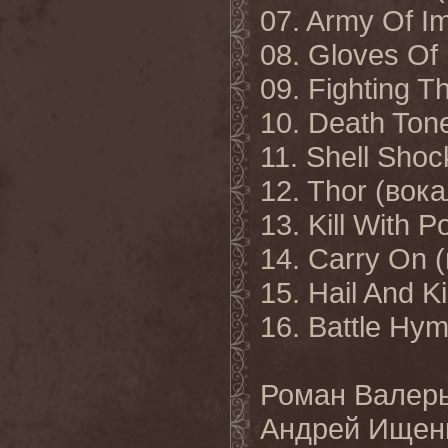
07. Army Of I
08. Gloves Of
09. Fighting 
10. Death Ton
11. Shell Sho
12. Thor (вок
13. Kill With 
14. Carry On 
15. Hail And K
16. Battle Hy
Роман Валерь
Андрей Ищен