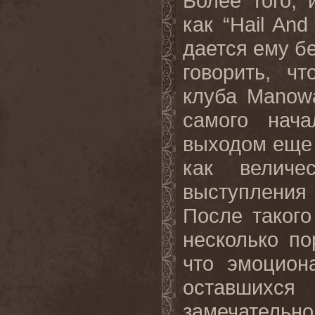
Более того, 
как “Hail And 
дается ему б
говорить, ч
клуба Manowa
самого нача
выходом еще 
как величе
выступления 
После таког
несколько по
что эмоцион
оставшихс
замечательн