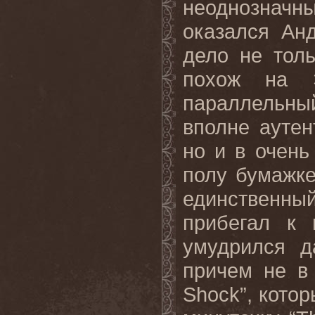
неоднознач
оказался Ан
дело не толь
похож на 
параллельный
вполне аутен
но и в очен
полу бумажке
единственн
прибегал к 
умудрился д
причем не в 
Shock”, котор