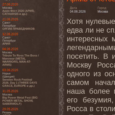
27.06.2026
Москва
Дата
Город
Ария Фест 2026 (АРИЯ,
04.06.2026
Москва
CATHARSIS и др.)
Хотя нулевые
21.06.2026
Санкт-
Петербург
едва ли не с
ОРГИЯ ПРАВЕДНИКОВ
12.06.2026
интересных 
Санкт-
Петербург
АРИЯ
легендарны
04.06.2026
Москва
посетить. В 
Tribute To Ross The Boss /
Manowar (METAL
WARRIORS, MAN-AT-
Москву Росс
ARMS)
03.06.2026
одного из ос
Норье
(Швеция)
Sweden Rock Festival
самом начал
2026. Day 1 (THREE DAYS
GRACE, EUROPE и др.)
наша более 
31.05.2026
Москва
его безумия
Big Power Metal Fest (BIG
POWER METAL SHOW,
SABERWOLF)
Росса в стол
29.05.2026
Рязань