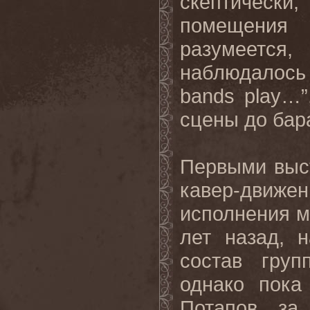
скептически
помещения
разумеетс
наблюдалось 
bands play…”
сцены до бар
Первыми выс
кавер-дви
исполнения м
лет назад, 
состав груп
однако пока
Потапов, за