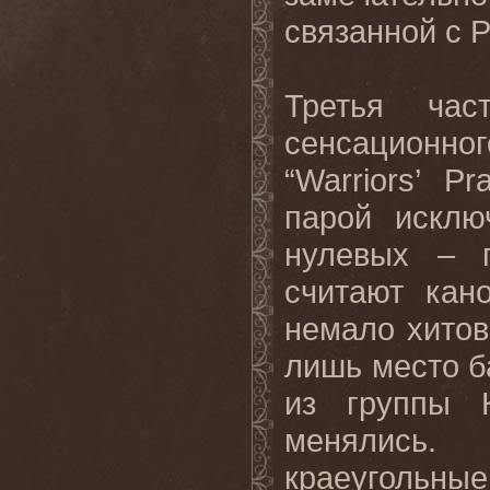
связанной с 
Третья час
сенсационног
“Warriors’ P
парой исклю
нулевых – 
считают кан
немало хитов.
лишь место б
из группы К
менялись.
краеугольные 