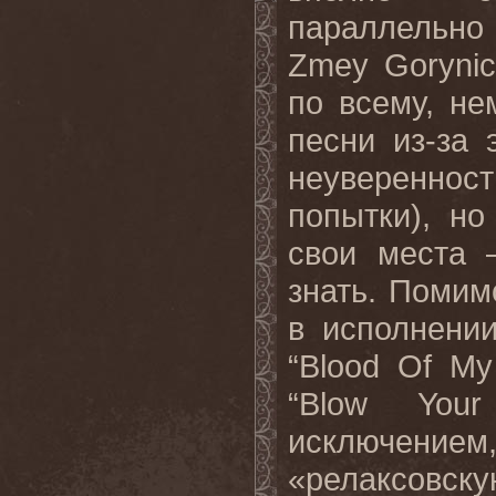
параллельно
Zmey Gorynic
по всему, не
песни из-за
неувереннос
попытки), н
свои места 
знать. Помим
в исполнении
“Blood Of My
“Blow You
исключени
«релаксовск