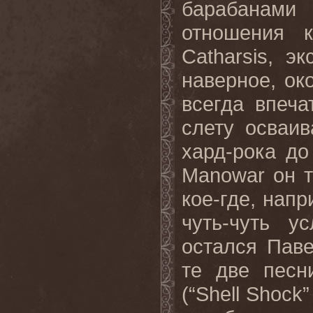
барабанами
отношения 
Catharsis, э
наверное, ок
всегда впеч
слету осваи
хард-рока до
Manowar он т
кое-где, напр
чуть-чуть у
остался Паве
те две песн
(“Shell Shock