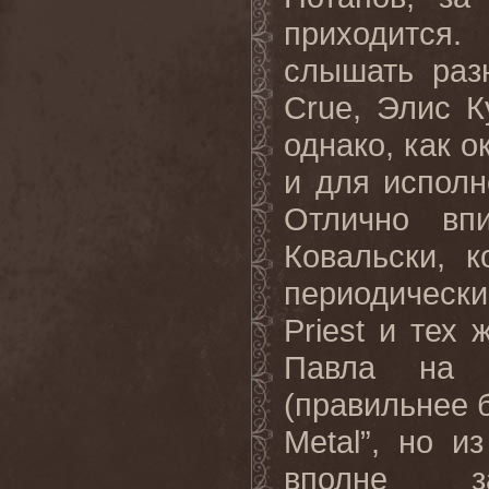
приходится
слышать разн
Crue, Элис Ку
однако, как о
и для исполн
Отлично вп
Ковальски, к
периодическ
Priest и тех
Павла на к
(правильнее 
Metal”, но и
вполне за