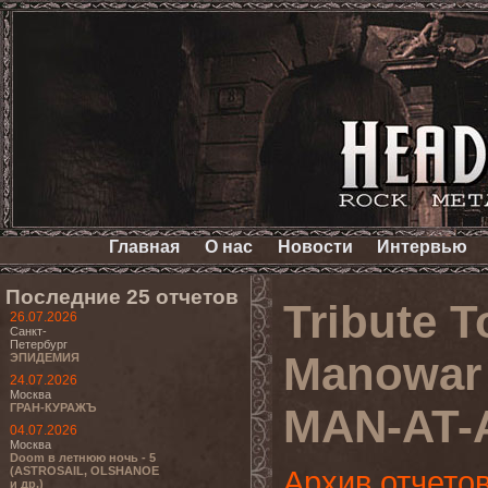
Главная
О нас
Новости
Интервью
Последние 25 отчетов
Tribute T
26.07.2026
Санкт-
Петербург
Manowar
ЭПИДЕМИЯ
24.07.2026
Москва
ГРАН-КУРАЖЪ
MAN-AT-
04.07.2026
Москва
Doom в летнюю ночь - 5
(ASTROSAIL, OLSHANOE
Архив отчето
и др.)