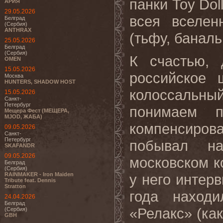
панки Toy Dol
АРИЯ
29.05.2026
всея вселен
Белград
(Сербия)
ANTHRAX
(тьфу, банал
25.05.2026
Белград
(Сербия)
К счастью, 
OMEN
15.05.2026
российское 
Москва
HUNTERS, SHADOW HOST
колоссальный
15.05.2026
Санкт-
Петербург
понимаем п
Мещера Фест (МЕЩЕРА,
MJOD, ЖАБА)
компенсиро
09.05.2026
Санкт-
Петербург
побывал на
SKAFANDR
09.05.2026
московском к
Белград
(Сербия)
RAINMAKER - Iron Maiden
у него интерв
Tribute feat. Dennis
Stratton
года наход
24.04.2026
Белград
«Релакс» (как
(Сербия)
GBH