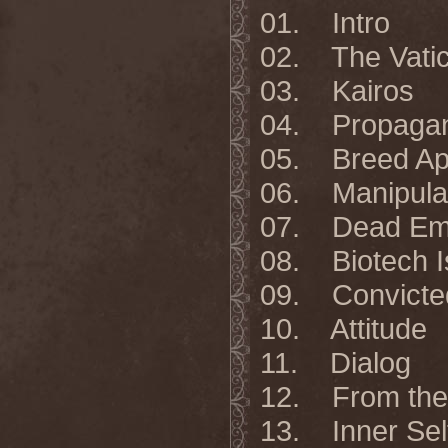
01. Intro
02. The Vati
03. Kairos
04. Propaga
05. Breed Ap
06. Manipulat
07. Dead Emb
08. Biotech I
09. Convicted
10. Attitude
11. Dialog
12. From the
13. Inner Sel