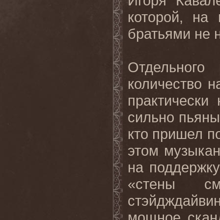
Игоря Кавал
которой, на
братьями не 
Отдельного 
количество н
практически
сильно пьяных
кто пришел п
этом музыкан
на поддержку
«стены с
стэйдждайвин
мощное сканд