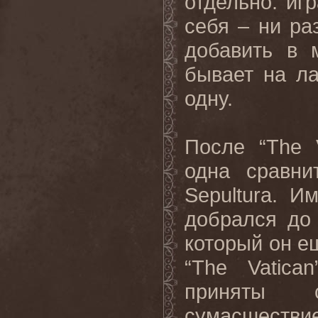
отдельно: иг
себя – ни ра
добавить в 
бывает на л
одну.
После “The V
одна сравни
Sepultura. 
добрался до
который он ещ
“The Vatica
приняты 
сумасшестви