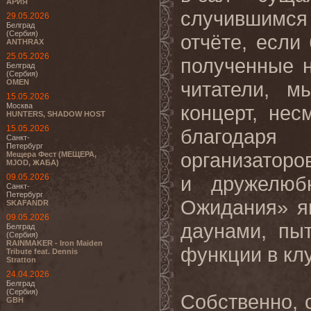
АРИЯ
случившимся
29.05.2026
Белград
(Сербия)
отчёте, если
ANTHRAX
25.05.2026
полученные н
Белград
(Сербия)
OMEN
читатели, 
15.05.2026
Москва
концерт, нес
HUNTERS, SHADOW HOST
15.05.2026
благодаря 
Санкт-
Петербург
организаторо
Мещера Фест (МЕЩЕРА,
MJOD, ЖАБА)
09.05.2026
и дружелюб
Санкт-
Петербург
Ожидания» я
SKAFANDR
09.05.2026
даунами, пы
Белград
(Сербия)
RAINMAKER - Iron Maiden
функции в кл
Tribute feat. Dennis
Stratton
24.04.2026
Белград
(Сербия)
Собственно, 
GBH