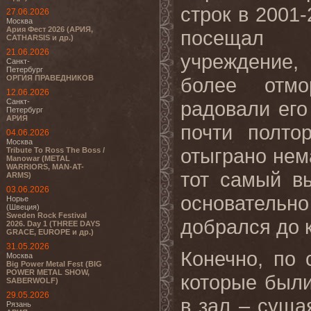
строк в 2001-
27.06.2026
Москва
Ария Фест 2026 (АРИЯ,
посещал с
CATHARSIS и др.)
21.06.2026
учреждение,
Санкт-
Петербург
ОРГИЯ ПРАВЕДНИКОВ
более отмо
12.06.2026
Санкт-
радовали его
Петербург
АРИЯ
почти полто
04.06.2026
Москва
отыграно нема
Tribute To Ross The Boss /
Manowar (METAL
WARRIORS, MAN-AT-
тот самый в
ARMS)
03.06.2026
основатель
Норье
(Швеция)
Sweden Rock Festival
добрался до 
2026. Day 1 (THREE DAYS
GRACE, EUROPE и др.)
31.05.2026
Конечно, по 
Москва
Big Power Metal Fest (BIG
POWER METAL SHOW,
которые были
SABERWOLF)
29.05.2026
в зал – суща
Рязань