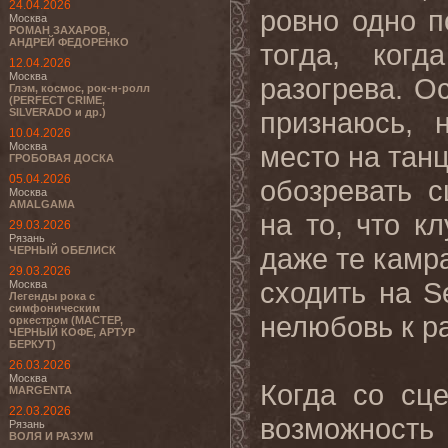
24.04.2026
ровно одно п
Москва
РОМАН ЗАХАРОВ,
АНДРЕЙ ФЕДОРЕНКО
тогда, ког
12.04.2026
Москва
разогрева. О
Глэм, космос, рок-н-ролл
(PERFECT CRIME,
SILVERADO и др.)
признаюсь, 
10.04.2026
Москва
место на танц
ГРОБОВАЯ ДОСКА
05.04.2026
обозревать с
Москва
AMALGAMA
на то, что к
29.03.2026
Рязань
даже те камр
ЧЕРНЫЙ ОБЕЛИСК
29.03.2026
сходить на S
Москва
Легенды рока с
симфоническим
нелюбовь к р
оркестром (МАСТЕР,
ЧЕРНЫЙ КОФЕ, АРТУР
БЕРКУТ)
26.03.2026
Москва
Когда со сц
MARGENTA
22.03.2026
возможност
Рязань
ВОЛЯ И РАЗУМ