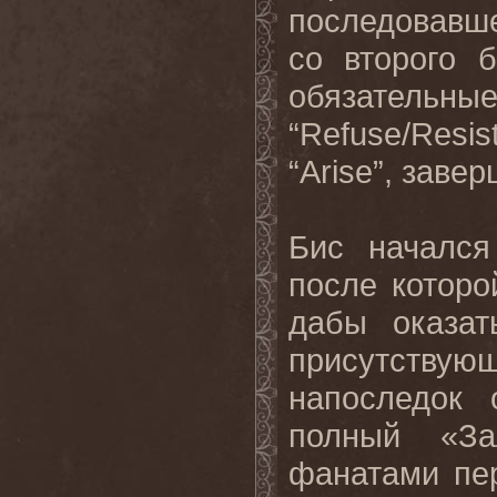
последовавше
со второго 
обязатель
“Refuse/Resis
“Arise”, заве
Бис начался 
после которо
дабы оказат
присутствующ
напоследок
полный «З
фанатами пер