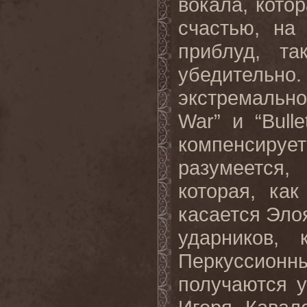
вокала, кото
счастью, на
приблуд, та
убедитель
экстремальной
War” и “Bull
компенсирует
разумеется
которая, ка
касается Элоя
ударников, 
Перкуссионн
получаются у