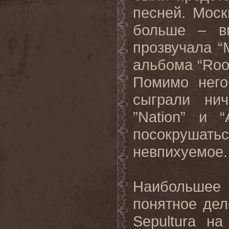
песней. Моск
больше – вм
прозвучала “
альбома “Roor
Помимо него
сыграли ниче
”Nation” и 
посокрушаться
невпихуемое.
Наибольшее
понятное дел
Sepultura н