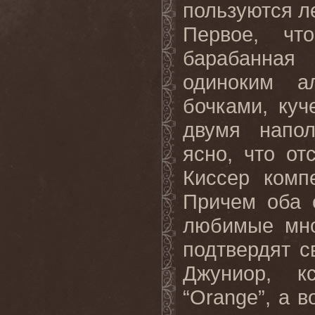
пользуются л
Первое, чт
барабанная
одиноким а
бочками, куч
двумя напол
ясно, что от
Киссер комп
Причем оба е
любимые мно
подтвердят с
Джуниор, к
“Orange”, а 