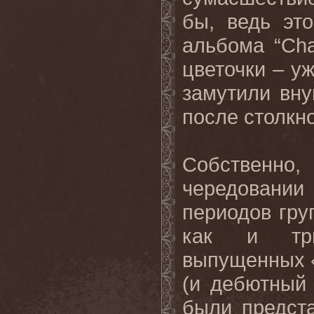
бы, ведь эт
альбома “Cha
цветочки – уж
замутили вну
после столкн
Собственно,
чередовани
периодов гру
как и три
выпущенных «
(и дебютный м
были предст