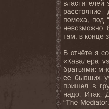
властителей 
расстояние
помеха, под “
невозможно 
там, в конце 
В отчёте я с
«Кавалера v
братьями: мне
ее бывших уч
пришел в гру
надо. Итак, 
“The Mediato