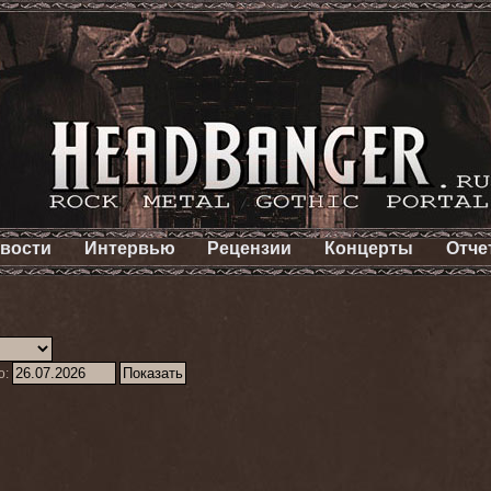
вости
Интервью
Рецензии
Концерты
Отче
о: