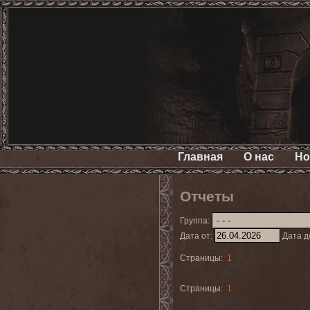
Главная
О нас
Но
Отчеты
Группа:
Дата от:
Дата д
Страницы:
1
Страницы:
1