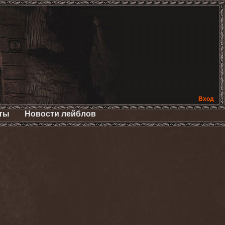
Вход
ты
Новости лейблов