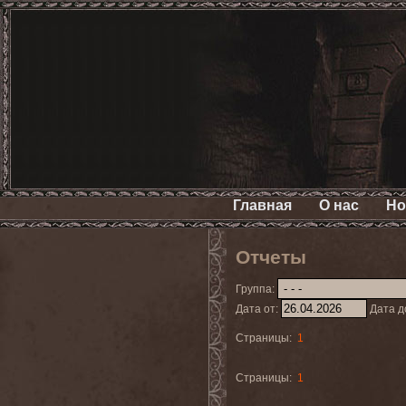
Главная
О нас
Но
Отчеты
Группа:
Дата от:
Дата д
Страницы:
1
Страницы:
1