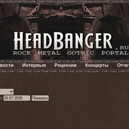
вости
Интервью
Рецензии
Концерты
Отче
о: