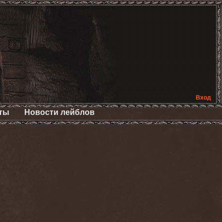
Вход
ты
Новости лейблов