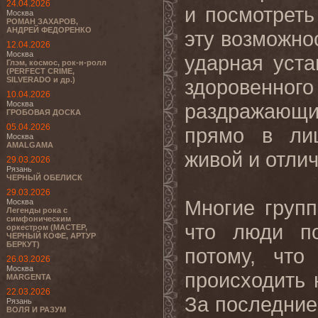
24.04.2026
и посмотреть
Москва
РОМАН ЗАХАРОВ,
АНДРЕЙ ФЕДОРЕНКО
эту возможно
12.04.2026
Москва
ударная уст
Глэм, космос, рок-н-ролл
(PERFECT CRIME,
SILVERADO и др.)
здоровенно
10.04.2026
Москва
раздражающи
ГРОБОВАЯ ДОСКА
05.04.2026
прямо в лиц
Москва
AMALGAMA
живой и отлич
29.03.2026
Рязань
ЧЕРНЫЙ ОБЕЛИСК
29.03.2026
Многие групп
Москва
Легенды рока с
симфоническим
что люди по
оркестром (МАСТЕР,
ЧЕРНЫЙ КОФЕ, АРТУР
БЕРКУТ)
потому, что
26.03.2026
Москва
происходить 
MARGENTA
22.03.2026
За последние
Рязань
ВОЛЯ И РАЗУМ