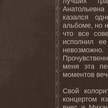
лучших тр
Анатольевна
казался од
альбоме, но н
что все сов
исполнил ее
невозможно
Прочувствен
меня эта пе
моментов веч
Свой колори
концертом я
внес и Михаи