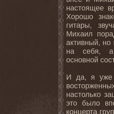
настоящее в
Хорошо знак
гитары, зву
Михаил пора
активный, но
на себя, а
основной сос
И да, я уже
восторженны
настолько за
это было вп
концерта груп