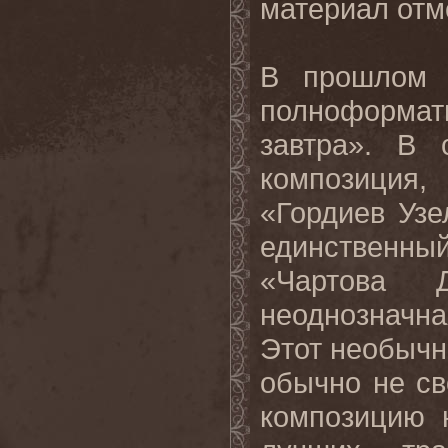
материал отм
В прошлом 
полноформа
завтра». В 
композиция
«Гордиев Узе
единственны
«Чартова 
неоднозначн
Этот необыч
обычно не св
композицию 