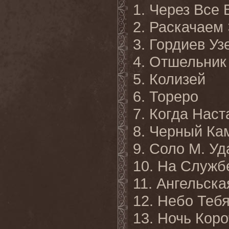
1. Через Все
2. Раскачаем
3. Гордиев Уз
4. Отшельник
5. Колизей
6. Тореро
7. Когда Наст
8. Черный Ка
9. Соло М. У
10. На Служб
11. Ангельск
12. Небо Теб
13. Ночь Кор