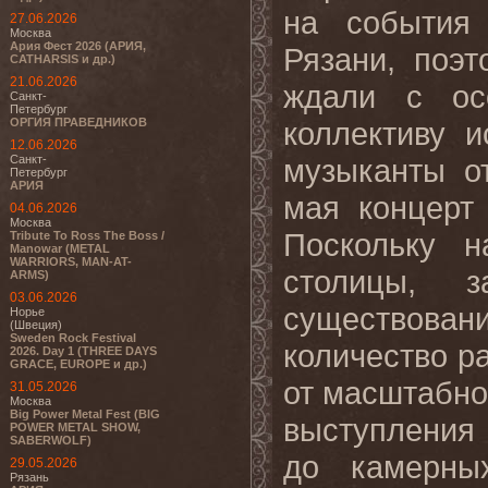
на события
27.06.2026
Москва
Ария Фест 2026 (АРИЯ,
Рязани, поэ
CATHARSIS и др.)
21.06.2026
ждали с ос
Санкт-
Петербург
ОРГИЯ ПРАВЕДНИКОВ
коллективу 
12.06.2026
Санкт-
музыканты о
Петербург
АРИЯ
мая концерт
04.06.2026
Москва
Поскольку н
Tribute To Ross The Boss /
Manowar (METAL
WARRIORS, MAN-AT-
столицы, з
ARMS)
03.06.2026
существован
Норье
(Швеция)
Sweden Rock Festival
количество р
2026. Day 1 (THREE DAYS
GRACE, EUROPE и др.)
от масштабно
31.05.2026
Москва
Big Power Metal Fest (BIG
выступления
POWER METAL SHOW,
SABERWOLF)
до камерны
29.05.2026
Рязань