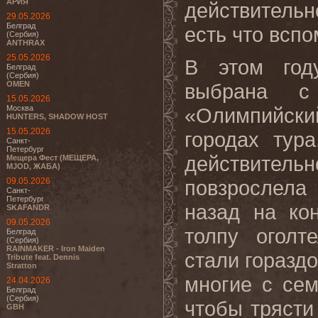
АРИЯ
действитель
29.05.2026
Белград
есть что вспо
(Сербия)
ANTHRAX
25.05.2026
В этом год
Белград
(Сербия)
OMEN
выбрана с
15.05.2026
Москва
«Олимпийск
HUNTERS, SHADOW HOST
15.05.2026
городах тур
Санкт-
Петербург
действитель
Мещера Фест (МЕЩЕРА,
MJOD, ЖАБА)
09.05.2026
повзрослела 
Санкт-
Петербург
назад на ко
SKAFANDR
09.05.2026
толпу оголт
Белград
(Сербия)
RAINMAKER - Iron Maiden
стали горазд
Tribute feat. Dennis
Stratton
многие с сем
24.04.2026
Белград
(Сербия)
чтобы трясти
GBH