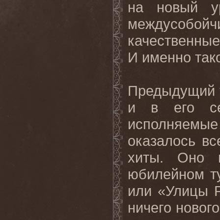
на новый у
междусобойч
качественные 
И именно так
Предыдущий т
и в его се
исполняемые
оказалось вс
хиты. Оно 
юбилейном т
или «Улицы Р
ничего нового