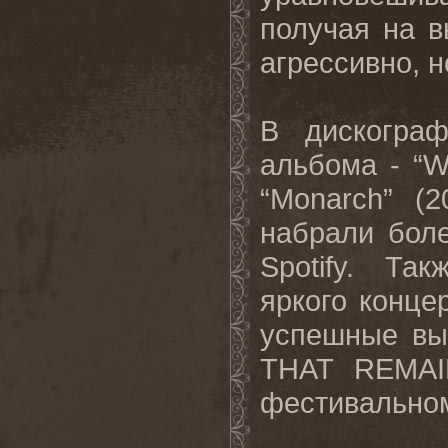
получая на в
агрессивно, 
В дискогра
альбома - “W
“Monarch” (
набрали бол
Spotify. Та
яркого концер
успешные вы
THAT REMAI
фестивальном