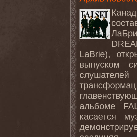
Канад
соста
ЛаБри
DREA
LaBrie), от
выпуском си
слушателей 
трансформа
главенствую
альбоме FA
касается му
демонстриру