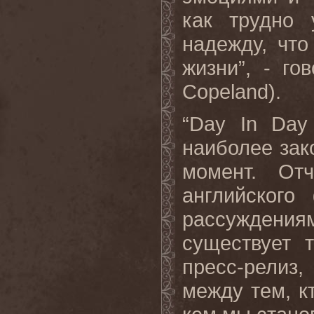
как трудно 
надежду, что
жизни”, - го
Copeland).
“Day In Day
наиболее зак
момент. От
английског
рассуждения
существует 
пресс-релиз
между тем, к