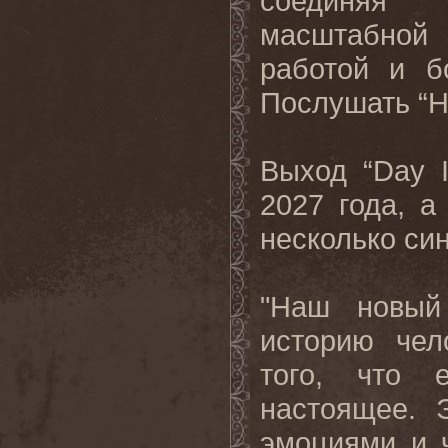
соединяя 
масштабной
работой и б
Послушать “H
Выход “Day 
2027 года, а
несколько син
"Наш новый 
историю чел
того, что 
настоящее. 
эмоциями и ч