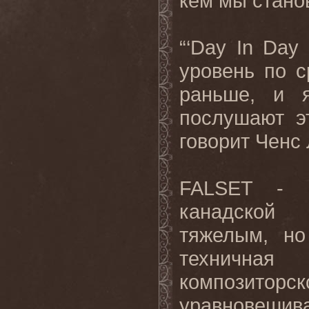
кем мы стано
“‘Day In Day
уровень по 
раньше, и 
послушают э
говорит Ченс
FALSET - м
канадской 
тяжелым, но
техничная
композит
уравновешив