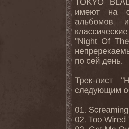
TOKYO BLAD
имеют на с
альбомов 
классические
"Night Of Th
непререкаем
по сей день.
Трек-лист "
следующим о
01. Screaming 
02. Too Wired