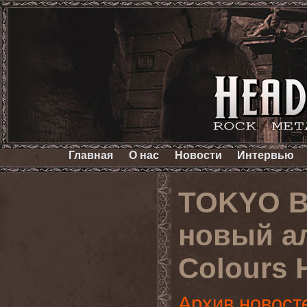
Главная
О нас
Новости
Интервью
TOKYO B
новый ал
Colours 
Архив новост