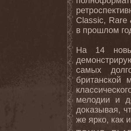
полноформат
ретроспектив
Classic, Rare
в прошлом го
На 14 нов
демонстриру
самых долг
британской 
классическо
мелодии и д
доказывая, чт
же ярко, как 