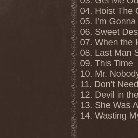
03. Get Me Ou
04. Hoist The 
05. I'm Gonna
06. Sweet Des
07. When the 
08. Last Man 
09. This Time
10. Mr. Nobod
11. Don't Nee
12. Devil in th
13. She Was A
14. Wasting M