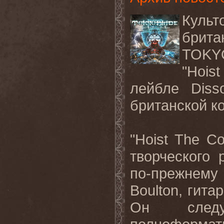
Культ
брит
TOKY
"Hois
лейбле Diss
британской к
"Hoist The C
творческого 
по-прежнему
Boulton, гита
Он след