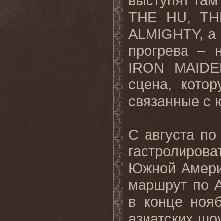
выступят там 
THE HU, TH
ALMIGHTY, а 
прогрева – 
IRON MAIDE
сцена, кото
связанные с 
С августа п
гастролиров
Южной Америк
маршрут по А
в конце ноя
азиатских шоу