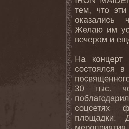
IRON MAIDEN
тем, что эт
оказались 
Желаю им ус
вечером и еще
На концерт
состоялся в 
посвященного
30 тыс. че
поблагодар
соцсетях ф
площадки. 
мероприятия