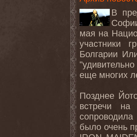
В пре
Софии
мая на Нацио
участники г
Болгарии Ил
"удивительн
еще многих ле
Позднее Йот
встречи на
сопроводила
было очень п