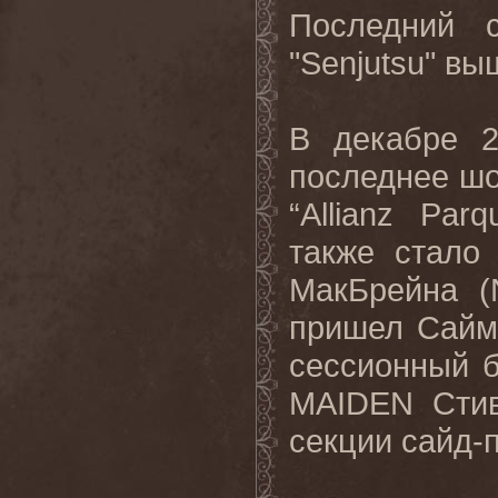
Последний 
"Senjutsu" вы
В декабре 
последнее шоу
“Allianz Pa
также стало
МакБрейна (
пришел Сайм
сессионный 
MAIDEN Стив
секции сайд-