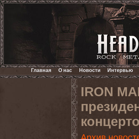
Главная
О нас
Новости
Интервью
IRON MA
президе
концерт
Архив новост