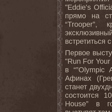
"Eddie's Offi
прямо на ст
“Trooper”,
эксклюзивн
встретиться 
Первое выст
"Run For Your
в “”Olympic 
Афинах (Гре
станет двухд
состоится 1
House” в г