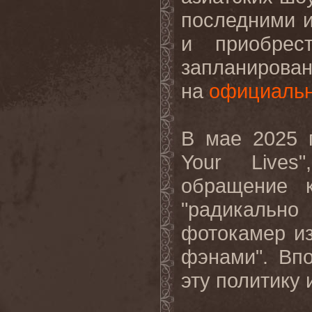
последними и
и приобрес
запланиро
на
официальн
В мае 2025 
Your Lives
обращение 
"радикаль
фотокамер из
фэнами". Вп
эту политику и