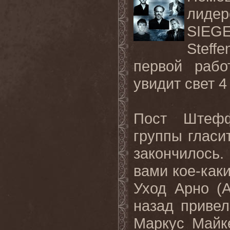
лидер
SIEG
Steff
первой рабо
увидит свет 4
Пост Штефф
группы гласи
закончилось
вами кое-как
Уход Арно (
A
назад приве
Маркус Майк