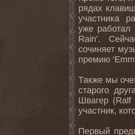
рядах клавиш
участника р
уже работал 
Rain
'. Сейч
сочиняет муз
премию
‘Emmy
Также мы оче
старого дру
Швагер (
Ralf
участник, ко
Первый предв