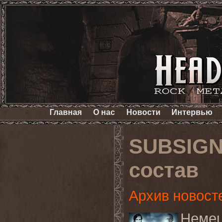
Главная
О нас
Новости
Интервью
SUBSIGN
состав
Архив новост
Немец