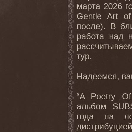
марта 2026 го
Gentle
Art
of
после). В б
работа над 
рассчитывае
тур.
Надеемся, ва
“A Poetry O
альбом
SUB
года на ле
дистрибуцией 