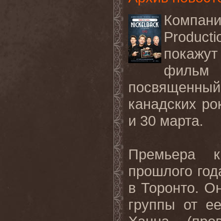
Компан
Produc
покажут
фильм
посвященный
канадских
ро
и
30
марта
.
Премьера к
прошлого го
в Торонто. О
группы от е