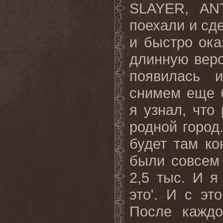
SLAYER, AN
поехали и сде
и быстро ока
длинную верс
появилась 
снимем еще б
я узнал, что
родной город.
будет там ко
были совсем 
2,5 тыс. И я
это'. И с эт
После каждо