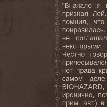
"Вначале я 
признал Лей
помнил, чт
понравилась.
не соглаша
некоторыми 
Честно гово
причесывался
нет права кр
самом деле
BIOHAZARD,
иронично, п
прим. авт.) 