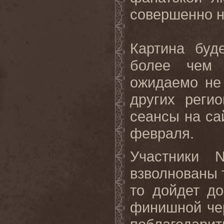
совершенно н
Картина
буд
более
чем
ожидаемо не 
других реги
сеансы на с
февраля.
Участники
взволнованы 
то дойдет до
финишной че