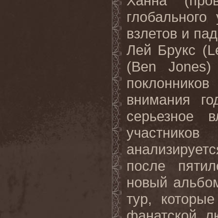
Ханна (про
глобального
взлетов и па
Лей Брукс (
L
(
Ben
Jones
)
поклоннико
внимания го
серьезное 
участник
анализирует
после пятил
новый альбо
тур, которы
фанатской л