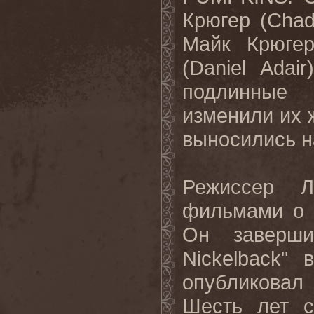
Крюгер (
Cha
Майк Крюге
(
Daniel
Adair
подлинные 
изменили их 
выносились н
Режиссер 
фильмами о
Он заверши
Nickelback"
опубликовал
Шесть лет с