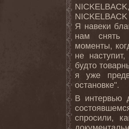
NICKELBACK,
NICKELBACK и
Я навеки бла
нам снять 
моменты, ког
не наступит,
будто товарн
я уже пред
остановке".
В интервью д
состоявшемс
спросили, к
документал