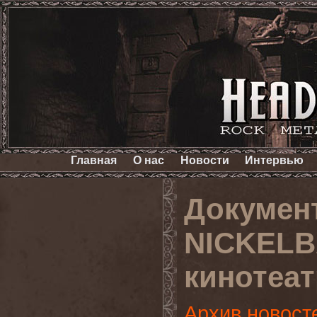
Главная
О нас
Новости
Интервью
Докумен
NICKELB
кинотеат
Архив новост