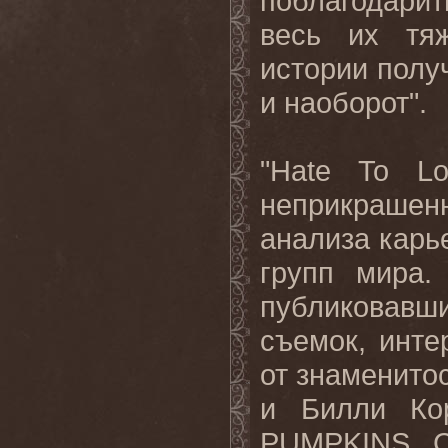
поблагодари
весь их тя
истории полу
и наоборот".
"Hate To L
неприкрашен
анализа
карь
групп
мира
публиковавш
съемок, инт
от знаменитос
и Билли Ко
PUMPKINS
. 