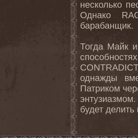
несколько
пе
Однако
RA
барабанщик
.
Тогда
Майк
и
способностях
CONTRADIC
однажды
вм
Патриком чере
энтузиазмом.
будет делить