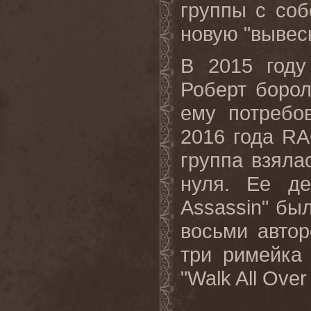
группы с со
новую "вывес
В 2015 году
Роберт борол
ему потребо
2016 года R
группа взяла
нуля. Ее де
Assassin" бы
восьми автор
три римейка
"Walk All Ove