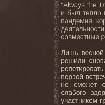
"Always the T
и был тепло 
пандемия ко
деятельност
совместные
р
Лишь
весной
решили
снов
репетировать
первой встре
не сможет о
слабого здо
участником
г