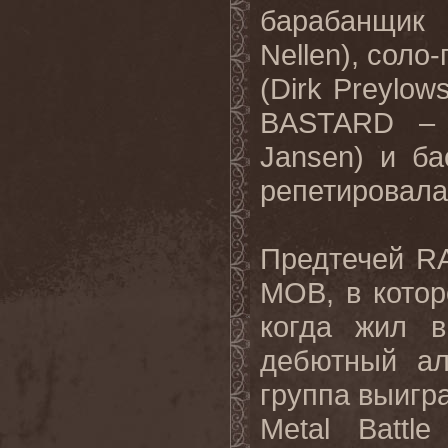
барабанщик
Nellen), сол
(Dirk Preylo
BASTARD – 
Jansen) и ба
репетировала
Предтечей R
MOB, в котор
когда жил 
дебютный ал
группа выигр
Metal Battl