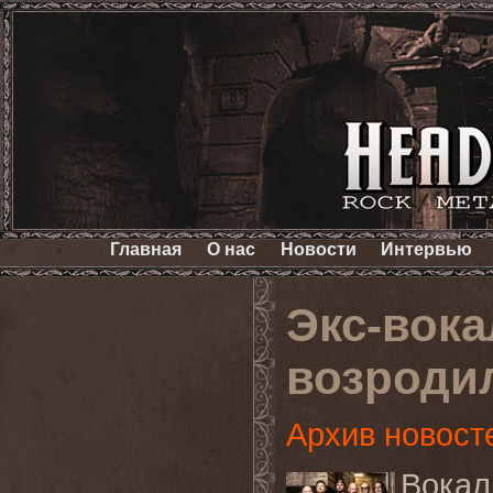
Главная
О нас
Новости
Интервью
Экс-вок
возроди
Архив новост
Вока