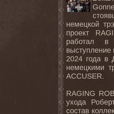
Gonne
стоя
немецкой тр
проект
RAG
работал в 
выступление 
2024 года в
немецкими т
ACCUSER
.
RAGING ROB 
ухода Робер
состав коллек