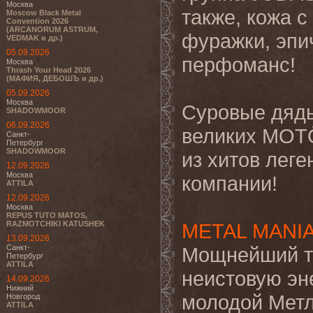
Москва
также, кожа с
Moscow Black Metal
Convention 2026
(ARCANORUM ASTRUM,
фуражки, эпи
VEDMAK и др.)
05.09.2026
перфоманс!
Москва
Thrash Your Head 2026
(МАФИЯ, ДЕБОШЪ и др.)
05.09.2026
Москва
Суровые дяд
SHADOWMOOR
06.09.2026
великих MO
Санкт-
Петербург
SHADOWMOOR
из хитов лег
12.09.2026
Москва
компании!
ATTILA
12.09.2026
Москва
REPUS TUTO MATOS,
RAZMOTCHIKI KATUSHEK
METAL MANI
13.09.2026
Санкт-
Мощнейший тр
Петербург
ATTILA
неистовую эн
14.09.2026
Нижний
молодой Метл
Новгород
ATTILA