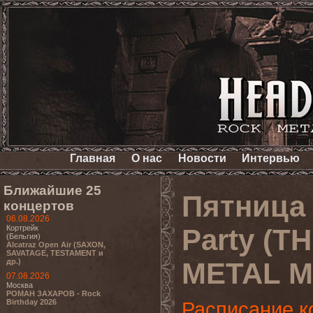
Главная
О нас
Новости
Интервью
Ближайшие 25
Пятница 
концертов
06.08.2026
Кортрейк
Party (T
(Бельгия)
Alcatraz Open Air (SAXON,
SAVATAGE, TESTAMENT и
др.)
METAL M
07.08.2026
Москва
РОМАН ЗАХАРОВ - Rock
Birthday 2026
Расписание к