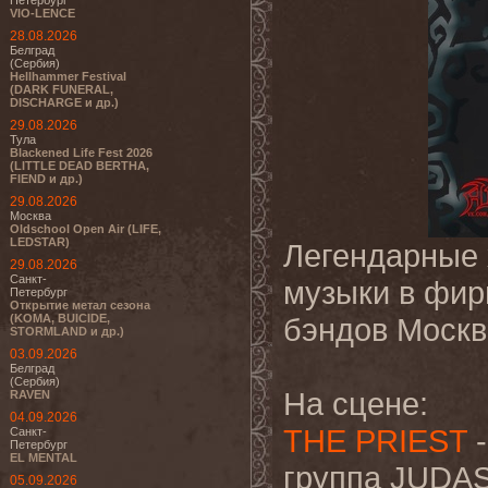
Петербург
VIO-LENCE
28.08.2026
Белград
(Сербия)
Hellhammer Festival
(DARK FUNERAL,
DISCHARGE и др.)
29.08.2026
Тула
Blackened Life Fest 2026
(LITTLE DEAD BERTHA,
FIEND и др.)
29.08.2026
Москва
Oldschool Open Air (LIFE,
LEDSTAR)
Легендарные 
29.08.2026
Санкт-
музыки в фир
Петербург
Открытие метал сезона
(KOMA, BUICIDE,
бэндов Москв
STORMLAND и др.)
03.09.2026
Белград
(Сербия)
На сцене:
RAVEN
04.09.2026
THE PRIEST
-
Санкт-
Петербург
EL MENTAL
группа JUDAS
05.09.2026