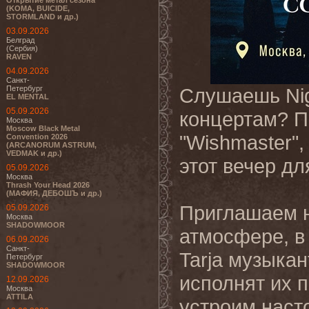
Открытие метал сезона
(KOMA, BUICIDE,
STORMLAND и др.)
03.09.2026
Белград
(Сербия)
RAVEN
04.09.2026
Санкт-
Петербург
Слушаешь Nig
EL MENTAL
05.09.2026
концертам? 
Москва
Moscow Black Metal
"Wishmaster"
Convention 2026
(ARCANORUM ASTRUM,
VEDMAK и др.)
этот вечер дл
05.09.2026
Москва
Thrash Your Head 2026
(МАФИЯ, ДЕБОШЪ и др.)
Приглашаем н
05.09.2026
Москва
SHADOWMOOR
атмосфере, в
06.09.2026
Санкт-
Tarja музыка
Петербург
SHADOWMOOR
исполнят их 
12.09.2026
Москва
ATTILA
устроим наст