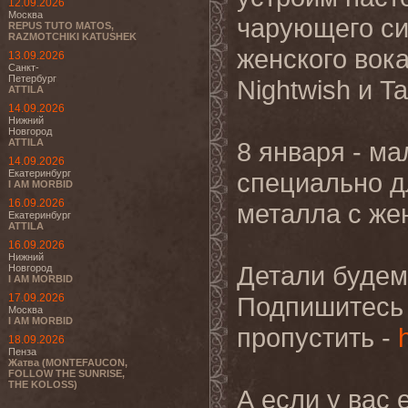
12.09.2026
Москва
чарующего с
REPUS TUTO MATOS,
RAZMOTCHIKI KATUSHEK
женского вока
13.09.2026
Санкт-
Петербург
Nightwish и Ta
ATTILA
14.09.2026
Нижний
Новгород
ATTILA
8 января - м
14.09.2026
Екатеринбург
специально д
I AM MORBID
16.09.2026
металла с же
Екатеринбург
ATTILA
16.09.2026
Нижний
Детали будем
Новгород
I AM MORBID
17.09.2026
Подпишитесь 
Москва
I AM MORBID
пропустить -
18.09.2026
Пенза
Жатва (MONTEFAUCON,
FOLLOW THE SUNRISE,
THE KOLOSS)
А если у вас 