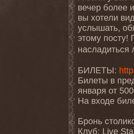
вечер более 
вы хотели ви
услышать, об
этому посту!
насладиться 
БИЛЕТЫ:
http
Билеты в пред
января от 500
На входе биле
Бронь столик
Клуб: Live Sta