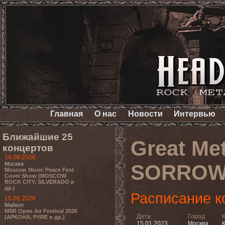
Главная
О нас
Новости
Интервью
Ближайшие 25
Great Me
концертов
14.08.2026
Москва
SORROW,
Moscow Music Peace Fest
Cover Show (MOSCOW
ROCK CITY, SILVERADO и
др.)
Расписание к
15.08.2026
Майкоп
MSR Open Air Festival 2026
Дата
Город
(АРКОНА, PYRE и др.)
15.01.2023
Москва
К