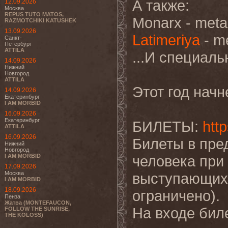
А также:
12.09.2026
Москва
REPUS TUTO MATOS,
Monarx - meta
RAZMOTCHIKI KATUSHEK
13.09.2026
Latimeriya
- me
Санкт-
Петербург
ATTILA
...И специаль
14.09.2026
Нижний
Новгород
ATTILA
Этот год начн
14.09.2026
Екатеринбург
I AM MORBID
16.09.2026
Екатеринбург
БИЛЕТЫ:
http
ATTILA
16.09.2026
Билеты в пред
Нижний
Новгород
I AM MORBID
человека при 
17.09.2026
Москва
выступающих 
I AM MORBID
18.09.2026
ограничено).
Пенза
Жатва (MONTEFAUCON,
На входе биле
FOLLOW THE SUNRISE,
THE KOLOSS)