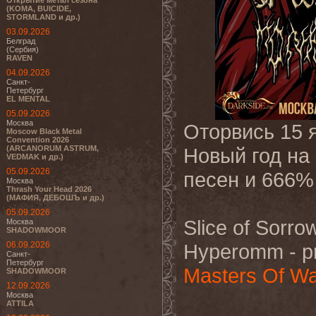
Открытие метал сезона
(KOMA, BUICIDE,
STORMLAND и др.)
03.09.2026
Белград
(Сербия)
RAVEN
04.09.2026
Санкт-
Петербург
EL MENTAL
05.09.2026
Москва
Оторвись 15 
Moscow Black Metal
Convention 2026
(ARCANORUM ASTRUM,
Новый год на
VEDMAK и др.)
05.09.2026
песен и 666%
Москва
Thrash Your Head 2026
(МАФИЯ, ДЕБОШЪ и др.)
05.09.2026
Slice of Sorro
Москва
SHADOWMOOR
06.09.2026
Hyperomm - pr
Санкт-
Петербург
Masters Of W
SHADOWMOOR
12.09.2026
Москва
ATTILA