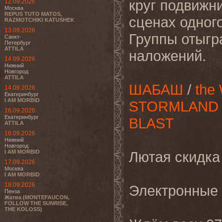
круг подвижн
12.09.2026
Москва
REPUS TUTO MATOS,
сценах одног
RAZMOTCHIKI KATUSHEK
13.09.2026
Группы отыгр
Санкт-
Петербург
ATTILA
наложений.
14.09.2026
Нижний
Новгород
ATTILA
ШАБАШ
/
the
14.09.2026
Екатеринбург
I AM MORBID
STORMLAND
16.09.2026
Екатеринбург
BLAST
ATTILA
16.09.2026
Нижний
Новгород
I AM MORBID
Лютая скидка 
17.09.2026
Москва
I AM MORBID
18.09.2026
Электронные
Пенза
Жатва (MONTEFAUCON,
FOLLOW THE SUNRISE,
THE KOLOSS)