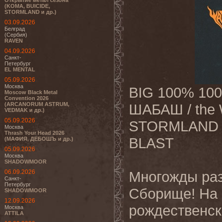
Открытие метал сезона
(KOMA, BUICIDE,
STORMLAND и др.)
03.09.2026
Белград
(Сербия)
RAVEN
04.09.2026
Санкт-
Петербург
EL MENTAL
05.09.2026
Москва
BIG 100% 10
Moscow Black Metal
Convention 2026
(ARCANORUM ASTRUM,
ШАБАШ / the 
VEDMAK и др.)
05.09.2026
STORMLAND /
Москва
Thrash Your Head 2026
BLAST
(МАФИЯ, ДЕБОШЪ и др.)
05.09.2026
Москва
SHADOWMOOR
06.09.2026
Многожды ра
Санкт-
Петербург
Сборище! На 
SHADOWMOOR
12.09.2026
рождественск
Москва
ATTILA