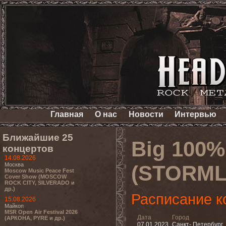
Главная
О нас
Новости
Интервью
Ближайшие 25
Big 100%
концертов
14.08.2026
Москва
(STORML
Moscow Music Peace Fest
Cover Show (MOSCOW
ROCK CITY, SILVERADO и
др.)
Расписание к
15.08.2026
Майкоп
MSR Open Air Festival 2026
Дата
Город
(АРКОНА, PYRE и др.)
07.01.2023
Санкт- Петербург