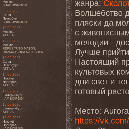
жанра:
Сколо
Москва
SHADOWMOOR
Волшебство д
06.09.2026
Санкт-
Петербург
пляски да мо
SHADOWMOOR
12.09.2026
с живописным
Москва
ATTILA
мелодии - до
12.09.2026
Москва
REPUS TUTO MATOS,
Лучше прийти
RAZMOTCHIKI KATUSHEK
13.09.2026
Настоящий пр
Санкт-
Петербург
ATTILA
культовых ком
14.09.2026
Нижний
дни свет и те
Новгород
ATTILA
готовый раст
14.09.2026
Екатеринбург
I AM MORBID
16.09.2026
Место: Aurora
Екатеринбург
ATTILA
16.09.2026
https://vk.co
Нижний
Новгород
I AM MORBID