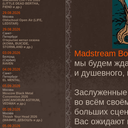
Blackened Life Fest 2026
(LITTLE DEAD BERTHA,
FIEND и др.)
29.08.2026
Москва
Oldschool Open Air (LIFE,
LEDSTAR)
29.08.2026
Санкт-
Петербург
Открытие метал сезона
(KOMA, BUICIDE,
STORMLAND и др.)
Madstream Bo
03.09.2026
Белград
(Сербия)
мы будем ждат
RAVEN
04.09.2026
и душевного, 
Санкт-
Петербург
EL MENTAL
05.09.2026
Заслуженные 
Москва
Moscow Black Metal
Convention 2026
во всём своё
(ARCANORUM ASTRUM,
VEDMAK и др.)
больших сцен
05.09.2026
Москва
Thrash Your Head 2026
Вас ожидают 
(МАФИЯ, ДЕБОШЪ и др.)
05.09.2026