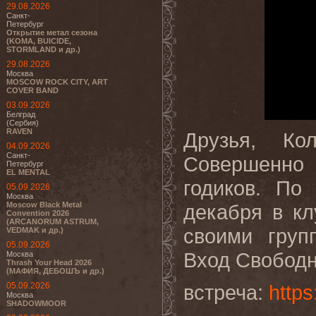
29.08.2026
Санкт-
Петербург
Открытие метал сезона
(KOMA, BUICIDE,
STORMLAND и др.)
29.08.2026
Москва
MOSCOW ROCK CITY, ART
COVER BAND
03.09.2026
Белград
(Сербия)
RAVEN
Друзья, Ко
04.09.2026
Санкт-
Совершенно 
Петербург
EL MENTAL
годиков. По
05.09.2026
Москва
Moscow Black Metal
декабря в к
Convention 2026
(ARCANORUM ASTRUM,
своими гру
VEDMAK и др.)
05.09.2026
Вход Свободн
Москва
Thrash Your Head 2026
(МАФИЯ, ДЕБОШЪ и др.)
05.09.2026
встреча:
http
Москва
SHADOWMOOR