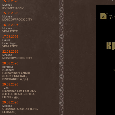
15.08.2026
Москва
BOROFF BAND
15.08.2026
Москва
MOSCOW ROCK CITY
16.08.2026
Москва
VIO-LENCE
17.08.2026
Санкт-
Петербург
VIO-LENCE
22.08.2026
Москва
MOSCOW ROCK CITY
28.08.2026
Белград
(Сербия)
Hellhammer Festival
(DARK FUNERAL,
DISCHARGE и др.)
29.08.2026
Тула
Blackened Life Fest 2026
(LITTLE DEAD BERTHA,
FIEND и др.)
29.08.2026
Москва
Oldschool Open Air (LIFE,
LEDSTAR)