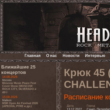
Главная
О нас
Новости
Интервью
Ближайшие 25
Крюк 45
концертов
14.08.2026
Москва
CHALLE
Moscow Music Peace Fest
Cover Show (MOSCOW
ROCK CITY, SILVERADO и
др.)
Расписание к
15.08.2026
Майкоп
MSR Open Air Festival 2026
Дата
Город
(АРКОНА, PYRE и др.)
13.12.2022
Санкт- Петербур