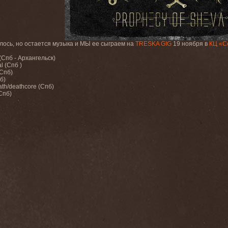
лось, но остается музыка и МЫ ее сыграем на
TRESKA GIG
19 ноября в
КЦ «С
(Спб - Архангельск)
l (Спб )
(Спб)
б)
ath/deathcore (Спб)
(Спб)