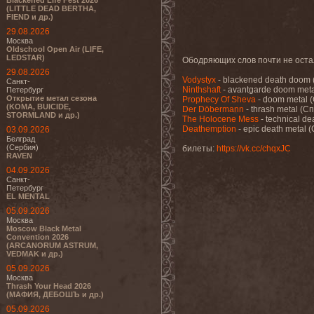
Blackened Life Fest 2026
(LITTLE DEAD BERTHA,
FIEND и др.)
29.08.2026
Москва
Oldschool Open Air (LIFE,
LEDSTAR)
Ободряющих слов почти не оста
29.08.2026
Vodystyx
- blackened death doom 
Санкт-
Ninthshaft
- avantgarde doom meta
Петербург
Открытие метал сезона
Prophecy Of Sheva
- doom metal 
(KOMA, BUICIDE,
Der Döbermann
- thrash metal (Сп
STORMLAND и др.)
The Holocene Mess
- technical de
Deathemption
- epic death metal 
03.09.2026
Белград
(Сербия)
билеты:
https://vk.cc/chqxJC
RAVEN
04.09.2026
Санкт-
Петербург
EL MENTAL
05.09.2026
Москва
Moscow Black Metal
Convention 2026
(ARCANORUM ASTRUM,
VEDMAK и др.)
05.09.2026
Москва
Thrash Your Head 2026
(МАФИЯ, ДЕБОШЪ и др.)
05.09.2026