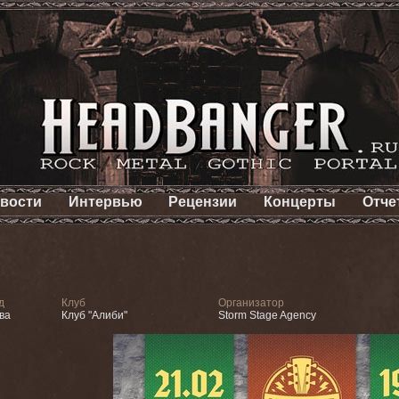
вости
Интервью
Рецензии
Концерты
Отче
д
Клуб
Организатор
ва
Клуб "Алиби"
Storm Stage Agency