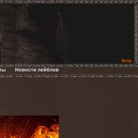
Вход
ты
Новости лейблов