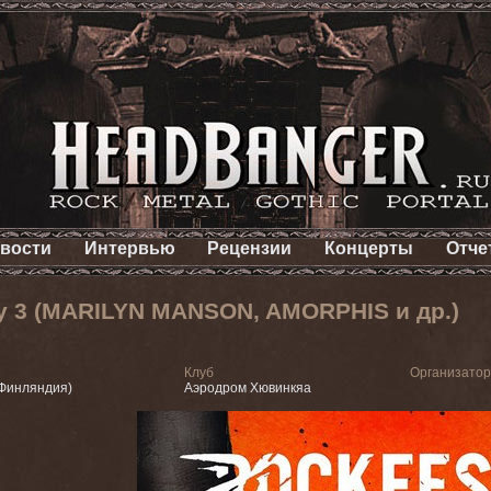
вости
Интервью
Рецензии
Концерты
Отче
ay 3 (MARILYN MANSON, AMORPHIS и др.)
Клуб
Организатор
Финляндия)
Аэродром Хювинкяа