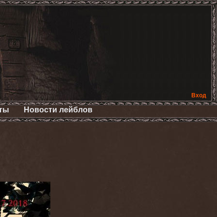
Вход
ты
Новости лейблов