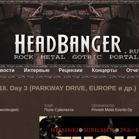
вости
Интервью
Рецензии
Концерты
Отче
018. Day 3 (PARKWAY DRIVE, EUROPE и др.)
Клуб
Организатор
Финляндия)
Поле Сувилахти
Finnish Metal Events Oy