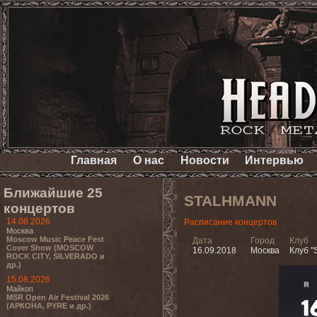
Главная
О нас
Новости
Интервью
Ближайшие 25
STALHMANN
концертов
14.08.2026
Расписание концертов
Москва
Moscow Music Peace Fest
Дата
Город
Клуб
Cover Show (MOSCOW
16.09.2018
Москва
Клуб "S
ROCK CITY, SILVERADO и
др.)
15.08.2026
Майкоп
MSR Open Air Festival 2026
(АРКОНА, PYRE и др.)