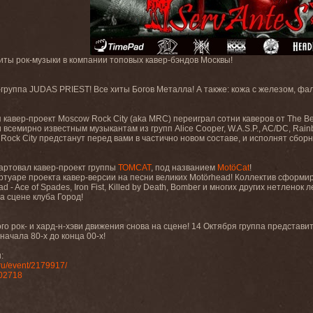
иты рок-музыки в компании топовых кавер-бэндов Москвы!
группа JUDAS PRIEST! Все хиты Богов Металла! А также: кожа с железом, фа
 кавер-проект Moscow Rock City (aka MRC) переиграл сотни каверов от The Beat
семирно известным музыкантам из групп Alice Cooper, W.A.S.P., AC/DC, Rainbo
ock City предстанут перед вами в частично новом составе, и исполнят сборны
тартовал кавер-проект группы
ТОМСАТ
, под названием
MotöCat
!
ертуаре проекта кавер-версии на песни великих Motörhead! Коллектив сформ
d - Ace of Spades, Iron Fist, Killed by Death, Bomber и многих других нетлен
а сцене клуба Город!
 рок- и хард-н-хэви движения снова на сцене! 14 Октября группа представит 
ачала 80-х до конца 00-х!
:
ru/event/2179917/
702718