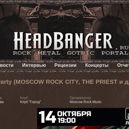
вости
Интервью
Рецензии
Концерты
Отче
Party (MOSCOW ROCK CITY, THE PRIEST и д
д
Клуб
Организатор
ва
Клуб "Город"
Moscow Rock Music