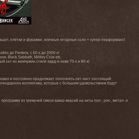
льцет, плётки и фуражки, эпичные гитарные соло + супер-перформанс!
les до Pantera, с 60-х до 2000-х!
w, Black Sabbath, Mötley Crüe etc.
й сет из жемчужин стиля хард-н-хеви 70-х и 80-х!
ировал и постоянно продолжает пополнять сет-лист состоящий
ок легендарного коллектива, которые с большим удовольствием будут
программу из гремучей смеси кавер-версий на хиты поп-, рок-, метал- и