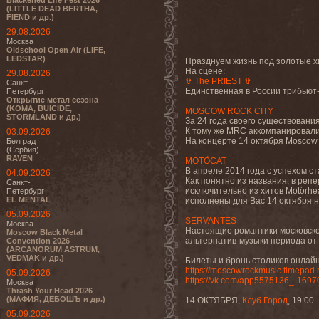
Blackened Life Fest 2026
(LITTLE DEAD BERTHA,
FIEND и др.)
29.08.2026
Москва
Oldschool Open Air (LIFE,
LEDSTAR)
Празднуем жизнь под золотые х
На сцене:
29.08.2026
✞ The PRIEST ✞
Санкт-
Единственная в России трибьют-
Петербург
Открытие метал сезона
(KOMA, BUICIDE,
MOSCOW ROCK CITY
STORMLAND и др.)
За 24 года своего существования
К тому же MRC аккомпанировали в
03.09.2026
На концерте 14 октября Moscow R
Белград
(Сербия)
RAVEN
MOTÖCAT
В апреле 2014 года с успехом с
04.09.2026
Как понятно из названия, в реп
Санкт-
исключительно из хитов Motörhea
Петербург
EL MENTAL
исполнены для Вас 14 октября н
05.09.2026
SERVANTES
Москва
Настоящие романтики московского
Moscow Black Metal
альтернатив-музыки периода от н
Convention 2026
(ARCANORUM ASTRUM,
VEDMAK и др.)
Билеты и бронь столиков онлайн
https://moscowrockmusic.timepad.
05.09.2026
https://vk.com/app5575136_-169
Москва
Thrash Your Head 2026
(МАФИЯ, ДЕБОШЪ и др.)
14 ОКТЯБРЯ,
Клуб Город
, 19:00
05.09.2026