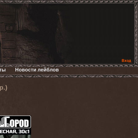
Вход
ты
Новости лейблов
р.)