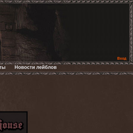
Вход
ты
Новости лейблов