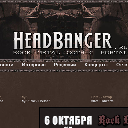
вости
Интервью
Рецензии
Концерты
Отче
д
Клуб
Организатор
ва
Клуб "Rock House"
Alive Concerts