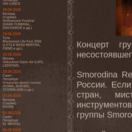
Петербург
VIO-LENCE
28.08.2026
Белград
(Сербия)
Hellhammer Festival
(DARK FUNERAL,
DISCHARGE и др.)
29.08.2026
Тула
Blackened Life Fest 2026
Концерт г
(LITTLE DEAD BERTHA,
FIEND и др.)
несостоявшего
29.08.2026
Москва
Oldschool Open Air (LIFE,
LEDSTAR)
29.08.2026
Smorodina R
Санкт-
Петербург
России. Есл
Открытие метал сезона
(KOMA, BUICIDE,
STORMLAND и др.)
стран, мис
03.09.2026
Белград
инструменто
(Сербия)
RAVEN
группы Smoro
04.09.2026
Санкт-
Петербург
EL MENTAL
05.09.2026