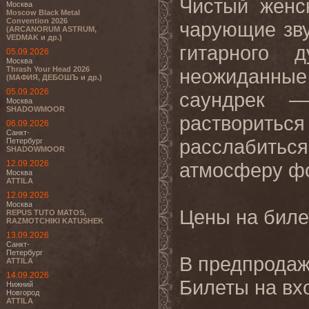
Чистый женс
Москва
Moscow Black Metal
Convention 2026
чарующие зву
(ARCANORUM ASTRUM,
VEDMAK и др.)
гитарного 
05.09.2026
Москва
Thrash Your Head 2026
неожиданны
(МАФИЯ, ДЕБОШЪ и др.)
05.09.2026
саундрек —
Москва
SHADOWMOOR
раствориться
06.09.2026
Санкт-
расслабить
Петербург
SHADOWMOOR
12.09.2026
атмосферу ф
Москва
ATTILA
12.09.2026
Москва
Цены на биле
REPUS TUTO MATOS,
RAZMOTCHIKI KATUSHEK
13.09.2026
Санкт-
Петербург
В предпродаж
ATTILA
14.09.2026
Билеты на вхо
Нижний
Новгород
ATTILA