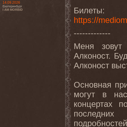
14.09.2026
Екатеринбург
Билеты:
I AM MORBID
https://medio
-------------
Меня зовут 
Алконост. Бу
Алконост выст
Основная при
могут в нас
концертах п
последних
подробносте