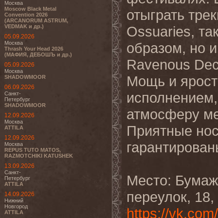
Москва
Moscow Black Metal
отыграть трек
Convention 2026
(ARCANORUM ASTRUM,
VEDMAK и др.)
Ossuaries, та
05.09.2026
Москва
образом, но 
Thrash Your Head 2026
(МАФИЯ, ДЕБОШЪ и др.)
Ravenous Dec
05.09.2026
Москва
Мощь и ярость
SHADOWMOOR
06.09.2026
исполнением,
Санкт-
Петербург
SHADOWMOOR
атмосферу ме
12.09.2026
Москва
Приятные нос
ATTILA
12.09.2026
гарантирован
Москва
REPUS TUTO MATOS,
RAZMOTCHIKI KATUSHEK
13.09.2026
Санкт-
Место: Бумаж
Петербург
ATTILA
переулок, 18, 
14.09.2026
Нижний
Новгород
https://vk.com
ATTILA