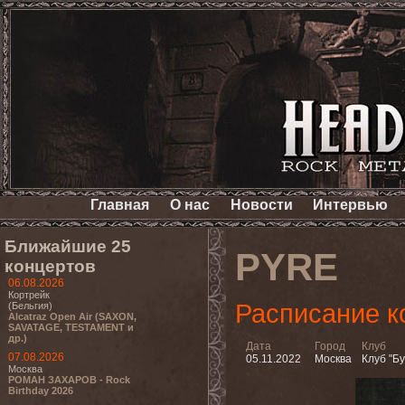
Главная
О нас
Новости
Интервью
Ближайшие 25
PYRE
концертов
06.08.2026
Кортрейк
Расписание к
(Бельгия)
Alcatraz Open Air (SAXON,
SAVATAGE, TESTAMENT и
др.)
Дата
Город
Клуб
07.08.2026
05.11.2022
Москва
Клуб "Б
Москва
РОМАН ЗАХАРОВ - Rock
Birthday 2026