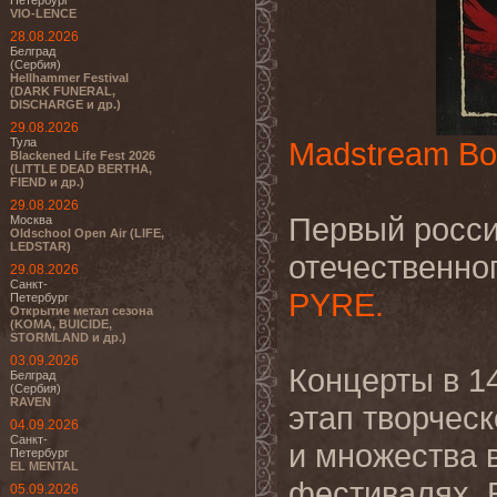
Петербург
VIO-LENCE
28.08.2026
Белград
(Сербия)
Hellhammer Festival
(DARK FUNERAL,
DISCHARGE и др.)
29.08.2026
Тула
Madstream Bo
Blackened Life Fest 2026
(LITTLE DEAD BERTHA,
FIEND и др.)
29.08.2026
Первый росси
Москва
Oldschool Open Air (LIFE,
LEDSTAR)
отечественног
29.08.2026
Санкт-
PYRE.
Петербург
Открытие метал сезона
(KOMA, BUICIDE,
STORMLAND и др.)
03.09.2026
Концерты в 1
Белград
(Сербия)
RAVEN
этап творческ
04.09.2026
Санкт-
и множества 
Петербург
EL MENTAL
фестивалях.
Б
05.09.2026