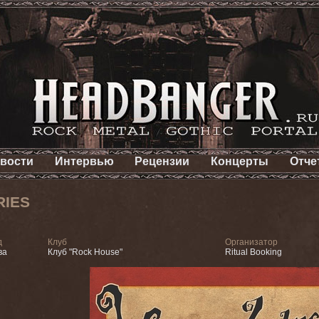
вости
Интервью
Рецензии
Концерты
Отче
RIES
д
Клуб
Организатор
ва
Клуб "Rock House"
Ritual Booking