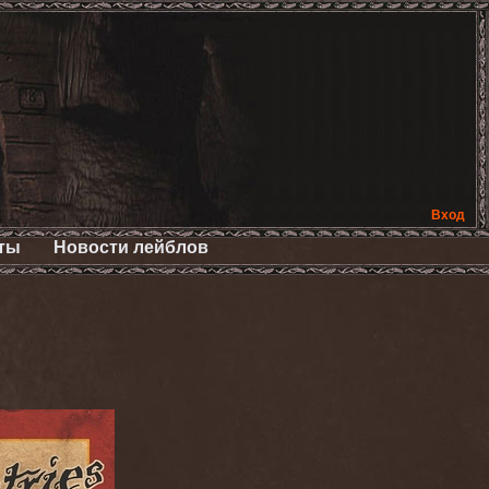
Вход
ты
Новости лейблов