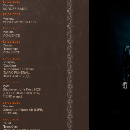
15.08.2026
Москва
BOROFF BAND
15.08.2026
Москва
MOSCOW ROCK CITY
16.08.2026
Москва
VIO-LENCE
17.08.2026
Санкт-
Петербург
VIO-LENCE
28.08.2026
Белград
(Сербия)
Hellhammer Festival
(DARK FUNERAL,
DISCHARGE и др.)
29.08.2026
Тула
Blackened Life Fest 2026
(LITTLE DEAD BERTHA,
FIEND и др.)
29.08.2026
Москва
Oldschool Open Air (LIFE,
LEDSTAR)
29.08.2026
Санкт-
Петербург