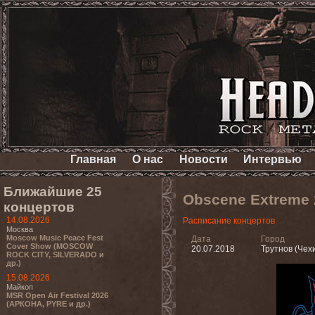
Главная
О нас
Новости
Интервью
Ближайшие 25
Obscene Extreme 
концертов
14.08.2026
Расписание концертов
Москва
Moscow Music Peace Fest
Дата
Город
Cover Show (MOSCOW
20.07.2018
Трутнов (Чех
ROCK CITY, SILVERADO и
др.)
15.08.2026
Майкоп
MSR Open Air Festival 2026
(АРКОНА, PYRE и др.)