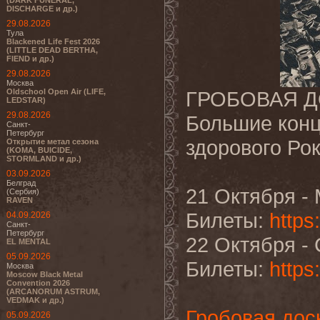
(DARK FUNERAL,
DISCHARGE и др.)
29.08.2026
Тула
Blackened Life Fest 2026
(LITTLE DEAD BERTHA,
FIEND и др.)
29.08.2026
Москва
Oldschool Open Air (LIFE,
ГРОБОВАЯ ДО
LEDSTAR)
29.08.2026
Большие конц
Санкт-
Петербург
здорового Рок
Открытие метал сезона
(KOMA, BUICIDE,
STORMLAND и др.)
03.09.2026
Белград
21 Октября - 
(Сербия)
RAVEN
Билеты:
https
04.09.2026
Санкт-
Петербург
22 Октября - 
EL MENTAL
05.09.2026
Билеты:
https
Москва
Moscow Black Metal
Convention 2026
(ARCANORUM ASTRUM,
VEDMAK и др.)
Гробовая дос
05.09.2026