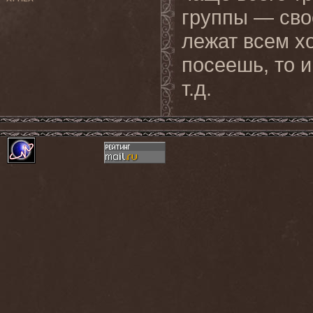
группы — свое
лежат всем х
посеешь, то 
т.д.