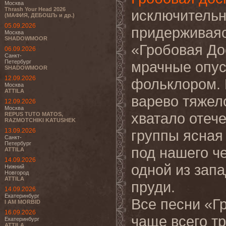
Москва
Thrash Your Head 2026
исключительн
(МАФИЯ, ДЕБОШЪ и др.)
05.09.2026
придерживаяс
Москва
SHADOWMOOR
«Гробовая Дос
06.09.2026
Санкт-
Петербург
мрачные опус
SHADOWMOOR
12.09.2026
фольклором. 
Москва
ATTILA
варево тяжело
12.09.2026
Москва
хватало отеч
REPUS TUTO MATOS,
RAZMOTCHIKI KATUSHEK
13.09.2026
группы ясная
Санкт-
Петербург
под нашего ч
ATTILA
14.09.2026
одной из зап
Нижний
Новгород
ATTILA
пруди.
14.09.2026
Екатеринбург
Все песни «Г
I AM MORBID
16.09.2026
чаще всего т
Екатеринбург
ATTILA