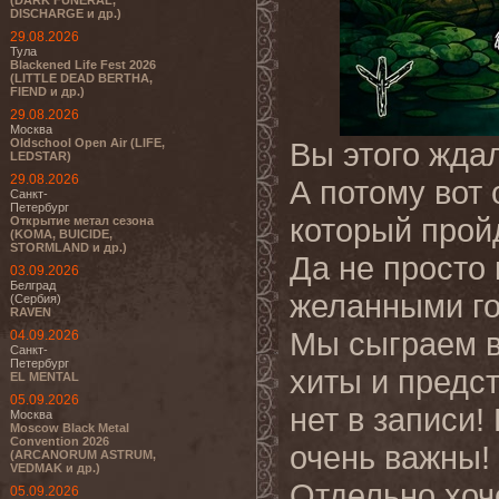
(DARK FUNERAL,
DISCHARGE и др.)
29.08.2026
Тула
Blackened Life Fest 2026
(LITTLE DEAD BERTHA,
FIEND и др.)
29.08.2026
Москва
Oldschool Open Air (LIFE,
Вы этого ждал
LEDSTAR)
29.08.2026
А потому вот
Санкт-
Петербург
который пройд
Открытие метал сезона
(KOMA, BUICIDE,
STORMLAND и др.)
Да не просто
03.09.2026
Белград
желанными го
(Сербия)
RAVEN
Мы сыграем в
04.09.2026
Санкт-
Петербург
хиты и предс
EL MENTAL
05.09.2026
нет в записи!
Москва
Moscow Black Metal
Convention 2026
очень важны!
(ARCANORUM ASTRUM,
VEDMAK и др.)
Отдельно хоч
05.09.2026