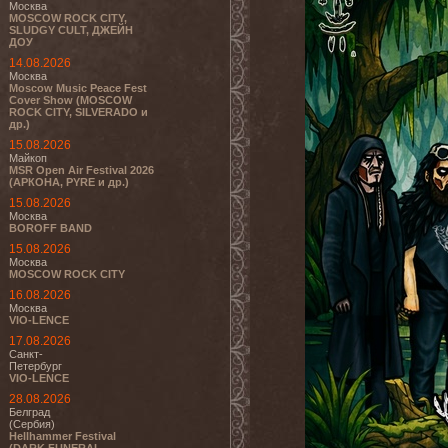
Москва
MOSCOW ROCK CITY,
SLUDGY CULT, ДЖЕЙН
ДОУ
14.08.2026
Москва
Moscow Music Peace Fest
Cover Show (MOSCOW
ROCK CITY, SILVERADO и
др.)
15.08.2026
Майкоп
MSR Open Air Festival 2026
(АРКОНА, PYRE и др.)
15.08.2026
Москва
BOROFF BAND
15.08.2026
Москва
MOSCOW ROCK CITY
16.08.2026
Москва
VIO-LENCE
17.08.2026
Санкт-
Петербург
VIO-LENCE
28.08.2026
Белград
(Сербия)
Hellhammer Festival