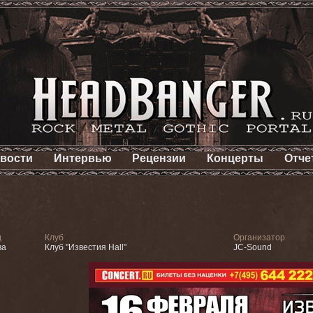
вости
Интервью
Рецензии
Концерты
Отче
д
Клуб
Организатор
ва
Клуб "Известия Hall"
JC-Sound