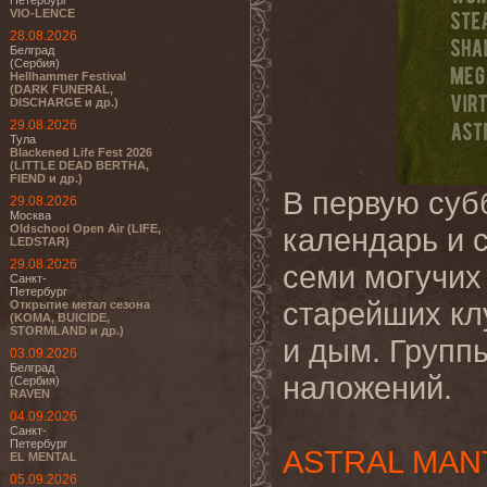
Петербург
VIO-LENCE
28.08.2026
Белград
(Сербия)
Hellhammer Festival
(DARK FUNERAL,
DISCHARGE и др.)
29.08.2026
Тула
Blackened Life Fest 2026
(LITTLE DEAD BERTHA,
FIEND и др.)
В первую суб
29.08.2026
Москва
Oldschool Open Air (LIFE,
календарь и 
LEDSTAR)
29.08.2026
семи могучих 
Санкт-
Петербург
старейших кл
Открытие метал сезона
(KOMA, BUICIDE,
STORMLAND и др.)
и дым. Групп
03.09.2026
Белград
наложений.
(Сербия)
RAVEN
04.09.2026
Санкт-
Петербург
ASTRAL MAN
EL MENTAL
05.09.2026