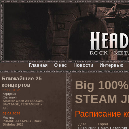
Главная
О нас
Новости
Интервью
Ближайшие 25
Big 100%
концертов
06.08.2026
Кортрейк
STEAM JE
(Бельгия)
Alcatraz Open Air (SAXON,
SAVATAGE, TESTAMENT и
др.)
Расписание к
07.08.2026
Москва
РОМАН ЗАХАРОВ - Rock
Дата
Город
Birthday 2026
03.09.2022
Санкт- Петербург