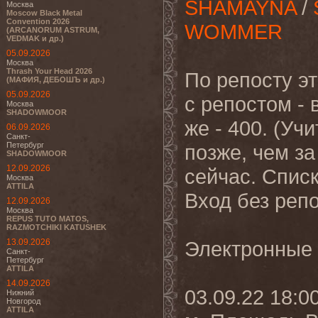
SHAMAYNA
/
Москва
Moscow Black Metal
Convention 2026
WOMMER
(ARCANORUM ASTRUM,
VEDMAK и др.)
05.09.2026
Москва
Thrash Your Head 2026
По репосту эт
(МАФИЯ, ДЕБОШЪ и др.)
05.09.2026
с репостом - 
Москва
SHADOWMOOR
же - 400. (У
06.09.2026
Санкт-
Петербург
позже, чем за
SHADOWMOOR
12.09.2026
сейчас. Спис
Москва
ATTILA
Вход без репо
12.09.2026
Москва
REPUS TUTO MATOS,
RAZMOTCHIKI KATUSHEK
13.09.2026
Электронные
Санкт-
Петербург
ATTILA
14.09.2026
03.09.22 18:0
Нижний
Новгород
ATTILA