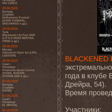
Петербург
VIO-LENCE
28.08.2026
Белград
(Сербия)
Hellhammer Festival
(DARK FUNERAL,
DISCHARGE и др.)
29.08.2026
Тула
Blackened Life Fest 2026
(LITTLE DEAD BERTHA,
FIEND и др.)
29.08.2026
Москва
Oldschool Open Air (LIFE,
LEDSTAR)
BLACKENED L
29.08.2026
Санкт-
экстремально
Петербург
Открытие метал сезона
(KOMA, BUICIDE,
года в клубе
STORMLAND и др.)
03.09.2026
Дрейра, 54).
Белград
(Сербия)
Время провед
RAVEN
04.09.2026
Санкт-
Петербург
EL MENTAL
Участники:
05.09.2026