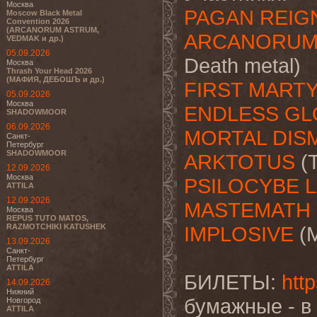
Москва
PAGAN REIG
Moscow Black Metal
Convention 2026
(ARCANORUM ASTRUM,
ARCANORUM
VEDMAK и др.)
05.09.2026
Death metal)
Москва
Thrash Your Head 2026
(МАФИЯ, ДЕБОШЪ и др.)
FIRST MART
05.09.2026
Москва
ENDLESS G
SHADOWMOOR
06.09.2026
MORTAL DIS
Санкт-
Петербург
SHADOWMOOR
ARKTOTUS
(Т
12.09.2026
Москва
PSILOCYBE 
ATTILA
12.09.2026
MASTEMATH
Москва
REPUS TUTO MATOS,
RAZMOTCHIKI KATUSHEK
IMPLOSIVE
(М
13.09.2026
Санкт-
Петербург
ATTILA
БИЛЕТЫ:
htt
14.09.2026
Нижний
бумажные - в
Новгород
ATTILA